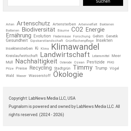
Suchen
Artenschutz
Artensterben
Arten
Artenvielfalt
Bakterien
CO2
Biodiversität
Energie
Bäume
Batterien
Ernährung
Evolution
Gehirn
Forschung
Genetik
Fledermäuse
Gesundheit
Insekten
Gipskarstlandschaft
Grünflächenpflege
Klimawandel
Ki
Insektensterben
Klima
Landwirtschaft
Kreislaufwirtschaft
Meer
Lebensmittel
Nachhaltigkeit
Pestizide
Müll
Ozean
Osterode
PFAS
Timmy
Recycling
Trump
Preise
Stadtgrün
Pilze
Vögel
Ökologie
Wasserstoff
Wald
Wasser
Copyright: LabNews Media LLC, USA
Pugnalom is powered and owned by LabNews Media LLC. All
rights reserved. (2024 - 2026)