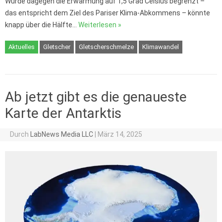
Würde dagegen die Erwärmung auf 1,5 Grad Celsius begrenzt –
das entspricht dem Ziel des Pariser Klima-Abkommens – könnte
knapp über die Hälfte…
Weiterlesen »
Aktuelles
Gletscher
Gletscherschmelze
Klimawandel
Ab jetzt gibt es die genaueste
Karte der Antarktis
Durch
LabNews Media LLC
|
März 14, 2025