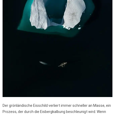
Der grönländische Eisschild verliert immer schneller an Masse, ein
Prozess, der durch die Eisbergkalbung beschleunigt wird. Wenn