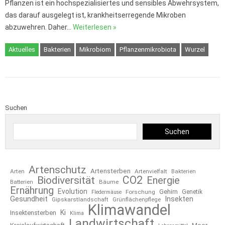
Pflanzen ist ein hochspezialisiertes und sensibles Abwehrsystem,
das darauf ausgelegt ist, krankheitserregende Mikroben
abzuwehren. Daher…
Weiterlesen »
Aktuelles
Bakterien
Mikrobiom
Pflanzenmikrobiota
Wurzel
Suchen
Suchen
Artenschutz
Artensterben
Arten
Artenvielfalt
Bakterien
CO2
Biodiversität
Energie
Bäume
Batterien
Ernährung
Evolution
Gehirn
Forschung
Genetik
Fledermäuse
Gesundheit
Insekten
Gipskarstlandschaft
Grünflächenpflege
Klimawandel
Ki
Insektensterben
Klima
Landwirtschaft