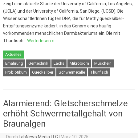
zeigt eine aktuelle Studie der University of California, Los Angeles,
(UCLA) und der University of California, San Diego, (UCSD). Die
WissenschaftlerInnen fügten DNA, die für Methylquecksilber-
Entgiftungsenzyme kodiert, in das Genom eines häufig
vorkommenden menschlichen Darmbakteriums ein. Die mit
Thunfisch…
Weiterlesen »
Aktuelles
Ernährung
Gentechnik
Lachs
Mikrobiom
Muscheln
Probiotikum
Quecksilber
Schwermetalle
Thunfisch
Alarmierend: Gletscherschmelze
erhöht Schwermetallgehalt von
Braunalgen
Durch
LabNews Media LLC
|
März 10, 2025