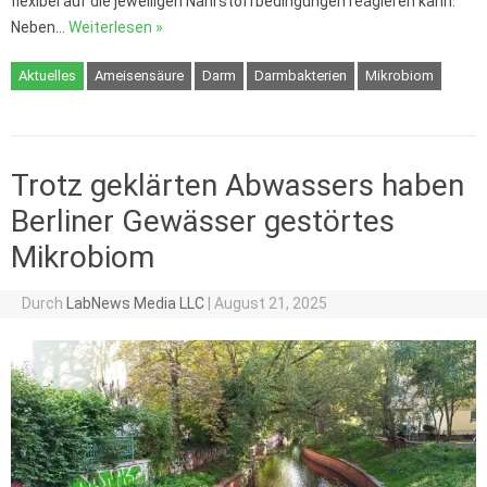
flexibel auf die jeweiligen Nährstoffbedingungen reagieren kann.
Neben…
Weiterlesen »
Aktuelles
Ameisensäure
Darm
Darmbakterien
Mikrobiom
Trotz geklärten Abwassers haben
Berliner Gewässer gestörtes
Mikrobiom
Durch
LabNews Media LLC
|
August 21, 2025