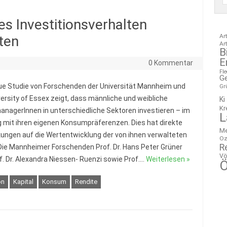
es Investitionsverhalten
Ar
ten
Ar
B
E
0 Kommentar
Fl
G
ue Studie von Forschenden der Universität Mannheim und
Gr
versity of Essex zeigt, dass männliche und weibliche
Ki
Kr
nagerInnen in unterschiedliche Sektoren investieren – im
L
g mit ihren eigenen Konsumpräferenzen. Dies hat direkte
M
ungen auf die Wertentwicklung der von ihnen verwalteten
Oz
R
Die Mannheimer Forschenden Prof. Dr. Hans Peter Grüner
Vö
f. Dr. Alexandra Niessen- Ruenzi sowie Prof.…
Weiterlesen »
Ö
on
Kapital
Konsum
Rendite