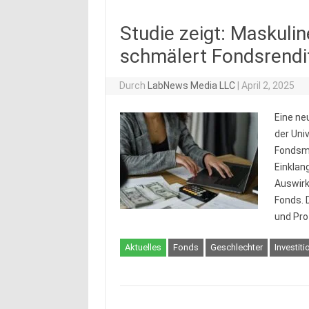
Studie zeigt: Maskulin
schmälert Fondsrendi
Durch
LabNews Media LLC
|
April 2, 2025
Eine ne
der Uni
Fondsma
Einklan
Auswirk
Fonds. 
und Pro
Aktuelles
Fonds
Geschlechter
Investiti