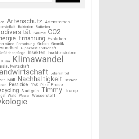
Artenschutz
Artensterben
ten
tenvielfalt
Bakterien
Batterien
CO2
iodiversität
Bäume
nergie
Ernährung
Evolution
Gehirn
Forschung
Genetik
edermäuse
esundheit
Gipskarstlandschaft
Insekten
Insektensterben
ünflächenpflege
Klimawandel
Klima
eislaufwirtschaft
andwirtschaft
Lebensmittel
Nachhaltigkeit
eer
Müll
Osterode
Pestizide
Preise
ean
Pilze
PFAS
Timmy
ecycling
Trump
Stadtgrün
Wasserstoff
gel
Wald
Wasser
kologie