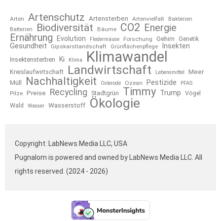
Artenschutz
Artensterben
Arten
Artenvielfalt
Bakterien
CO2
Biodiversität
Energie
Bäume
Batterien
Ernährung
Evolution
Gehirn
Forschung
Genetik
Fledermäuse
Gesundheit
Insekten
Gipskarstlandschaft
Grünflächenpflege
Klimawandel
Ki
Insektensterben
Klima
Landwirtschaft
Kreislaufwirtschaft
Meer
Lebensmittel
Nachhaltigkeit
Pestizide
Müll
Ozean
Osterode
PFAS
Timmy
Recycling
Trump
Preise
Stadtgrün
Pilze
Vögel
Ökologie
Wasserstoff
Wald
Wasser
Copyright: LabNews Media LLC, USA
Pugnalom is powered and owned by LabNews Media LLC. All
rights reserved. (2024 - 2026)