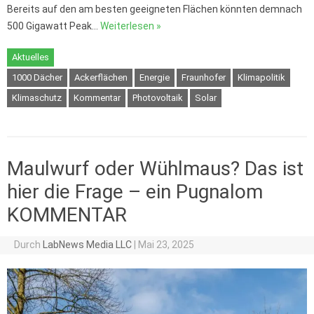
Bereits auf den am besten geeigneten Flächen könnten demnach
500 Gigawatt Peak…
Weiterlesen »
Aktuelles
1000 Dächer
Ackerflächen
Energie
Fraunhofer
Klimapolitik
Klimaschutz
Kommentar
Photovoltaik
Solar
Maulwurf oder Wühlmaus? Das ist
hier die Frage – ein Pugnalom
KOMMENTAR
Durch
LabNews Media LLC
|
Mai 23, 2025