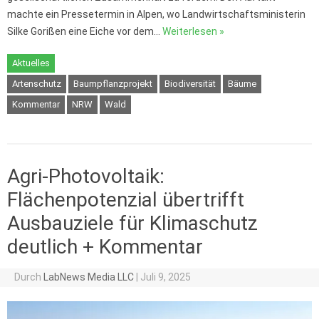
machte ein Pressetermin in Alpen, wo Landwirtschaftsministerin
Silke Gorißen eine Eiche vor dem…
Weiterlesen »
Aktuelles
Artenschutz
Baumpflanzprojekt
Biodiversität
Bäume
Kommentar
NRW
Wald
Agri-Photovoltaik:
Flächenpotenzial übertrifft
Ausbauziele für Klimaschutz
deutlich + Kommentar
Durch
LabNews Media LLC
|
Juli 9, 2025