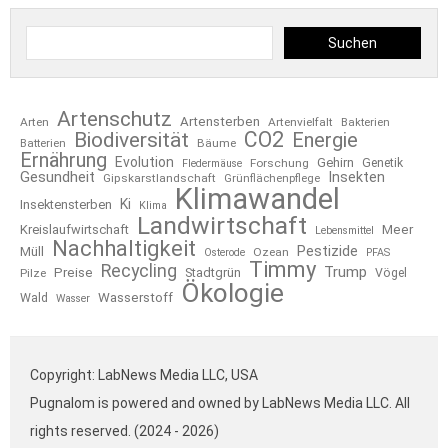
Suchen
Artenschutz
Artensterben
Arten
Artenvielfalt
Bakterien
CO2
Biodiversität
Energie
Bäume
Batterien
Ernährung
Evolution
Gehirn
Forschung
Genetik
Fledermäuse
Gesundheit
Insekten
Gipskarstlandschaft
Grünflächenpflege
Klimawandel
Ki
Insektensterben
Klima
Landwirtschaft
Kreislaufwirtschaft
Meer
Lebensmittel
Nachhaltigkeit
Pestizide
Müll
Ozean
Osterode
PFAS
Timmy
Recycling
Trump
Preise
Stadtgrün
Pilze
Vögel
Ökologie
Wasserstoff
Wald
Wasser
Copyright: LabNews Media LLC, USA
Pugnalom is powered and owned by LabNews Media LLC. All
rights reserved. (2024 - 2026)