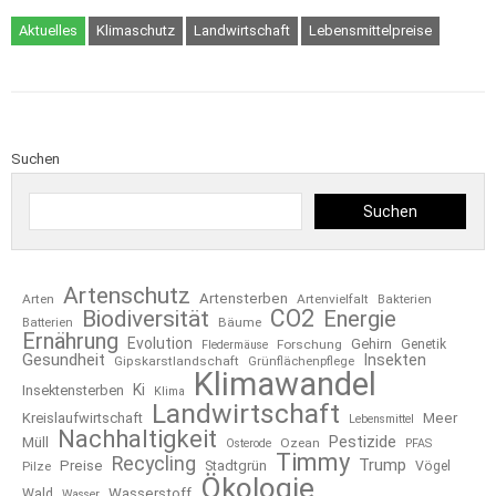
Aktuelles
Klimaschutz
Landwirtschaft
Lebensmittelpreise
Suchen
Suchen
Artenschutz
Artensterben
Arten
Artenvielfalt
Bakterien
CO2
Biodiversität
Energie
Bäume
Batterien
Ernährung
Evolution
Gehirn
Forschung
Genetik
Fledermäuse
Gesundheit
Insekten
Gipskarstlandschaft
Grünflächenpflege
Klimawandel
Ki
Insektensterben
Klima
Landwirtschaft
Kreislaufwirtschaft
Meer
Lebensmittel
Nachhaltigkeit
Pestizide
Müll
Ozean
Osterode
PFAS
Timmy
Recycling
Trump
Preise
Stadtgrün
Pilze
Vögel
Ökologie
Wasserstoff
Wald
Wasser