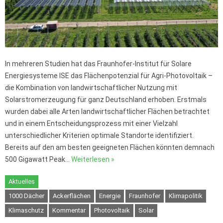
In mehreren Studien hat das Fraunhofer-Institut für Solare
Energiesysteme ISE das Flächenpotenzial für Agri-Photovoltaik –
die Kombination von landwirtschaftlicher Nutzung mit
Solarstromerzeugung für ganz Deutschland erhoben. Erstmals
wurden dabei alle Arten landwirtschaftlicher Flächen betrachtet
und in einem Entscheidungsprozess mit einer Vielzahl
unterschiedlicher Kriterien optimale Standorte identifiziert.
Bereits auf den am besten geeigneten Flächen könnten demnach
500 Gigawatt Peak…
Weiterlesen »
Aktuelles
1000 Dächer
Ackerflächen
Energie
Fraunhofer
Klimapolitik
Klimaschutz
Kommentar
Photovoltaik
Solar