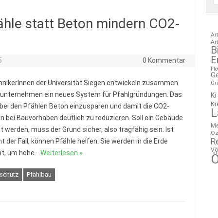
ähle statt Beton mindern CO2-
Ar
Ar
B
E
5
0 Kommentar
Fl
G
nikerInnen der Universität Siegen entwickeln zusammen
Gr
unternehmen ein neues System für Pfahlgründungen. Das
Ki
Kr
t, bei den Pfählen Beton einzusparen und damit die CO2-
L
n bei Bauvorhaben deutlich zu reduzieren. Soll ein Gebäude
M
t werden, muss der Grund sicher, also tragfähig sein. Ist
Oz
R
t der Fall, können Pfähle helfen. Sie werden in die Erde
Vö
ht, um hohe…
Weiterlesen »
Ö
schutz
Pfahlbau