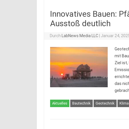
Innovatives Bauen: Pf
Ausstoß deutlich
Durch
LabNews Media LLC
|
Januar 24, 202
Geotech
mit Bau
Ziel is
Emissio
errichte
das nich
gebrac
Aktuelles
Bautechnik
Geotechnik
Klima