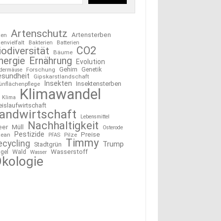
Artenschutz
Artensterben
ten
tenvielfalt
Bakterien
Batterien
CO2
iodiversität
Bäume
nergie
Ernährung
Evolution
Gehirn
Forschung
Genetik
edermäuse
esundheit
Gipskarstlandschaft
Insekten
Insektensterben
ünflächenpflege
Klimawandel
Klima
eislaufwirtschaft
andwirtschaft
Lebensmittel
Nachhaltigkeit
eer
Müll
Osterode
Pestizide
Preise
ean
Pilze
PFAS
Timmy
ecycling
Trump
Stadtgrün
Wasserstoff
gel
Wald
Wasser
kologie