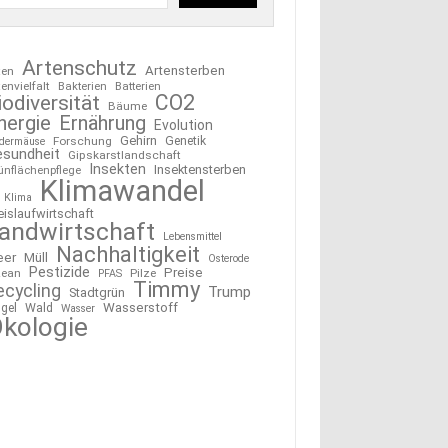
Artenschutz
Artensterben
ten
tenvielfalt
Bakterien
Batterien
CO2
iodiversität
Bäume
nergie
Ernährung
Evolution
Gehirn
Forschung
Genetik
edermäuse
esundheit
Gipskarstlandschaft
Insekten
Insektensterben
ünflächenpflege
Klimawandel
Klima
eislaufwirtschaft
andwirtschaft
Lebensmittel
Nachhaltigkeit
eer
Müll
Osterode
Pestizide
Preise
ean
Pilze
PFAS
Timmy
ecycling
Trump
Stadtgrün
Wasserstoff
gel
Wald
Wasser
kologie