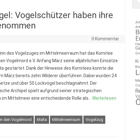
el: Vogelschützer haben ihre
Ar
fgenommen
Ar
B
E
0 Kommentar
Fl
G
inn des Vogelzuges im Mittelmeerraum hat das Komitee
Gr
en Vogelmord e.V. Anfang März seine alljährlichen Einsätze
Ki
Kr
ta gestartet. Dank der Hinweise des Komitees konnte die
L
 im März bereits zehn Wilderer überführen. Dabei wurden 24
M
etze und über 50 Lockvögel beschlagnahmt. Der
Oz
R
sche Archipel spielt aufgrund seiner strategischen
Vö
n im Mittelmeer eine entscheidende Rolle als…
Weiterlesen
Ö
en den Vogelmord
Malta
Mittelmeerraum
Vogelzug