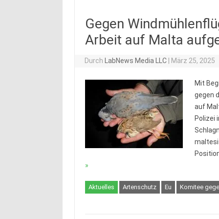
Gegen Windmühlenflüg
Arbeit auf Malta au
Durch
LabNews Media LLC
|
März 25, 2025
Mit Beg
gegen d
auf Mal
Polizei
Schlagn
maltesi
Positio
»
Aktuelles
Artenschutz
Eu
Komitee geg