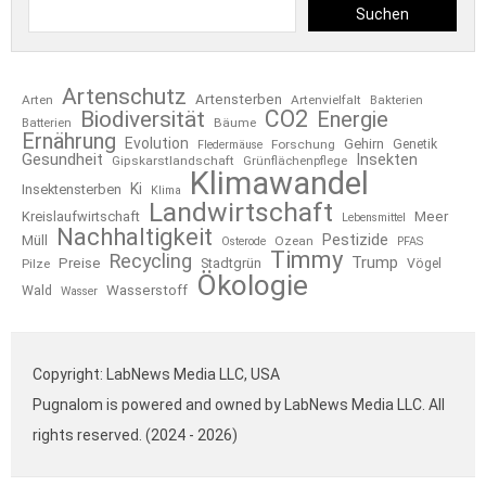
Suchen
Artenschutz
Artensterben
Arten
Artenvielfalt
Bakterien
CO2
Biodiversität
Energie
Bäume
Batterien
Ernährung
Evolution
Gehirn
Forschung
Genetik
Fledermäuse
Gesundheit
Insekten
Gipskarstlandschaft
Grünflächenpflege
Klimawandel
Ki
Insektensterben
Klima
Landwirtschaft
Kreislaufwirtschaft
Meer
Lebensmittel
Nachhaltigkeit
Pestizide
Müll
Ozean
Osterode
PFAS
Timmy
Recycling
Trump
Preise
Stadtgrün
Pilze
Vögel
Ökologie
Wasserstoff
Wald
Wasser
Copyright: LabNews Media LLC, USA
Pugnalom is powered and owned by LabNews Media LLC. All
rights reserved. (2024 - 2026)