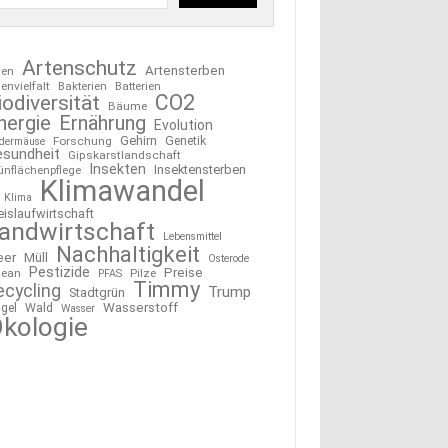
Artenschutz
Artensterben
ten
tenvielfalt
Bakterien
Batterien
CO2
iodiversität
Bäume
nergie
Ernährung
Evolution
Gehirn
Forschung
Genetik
edermäuse
esundheit
Gipskarstlandschaft
Insekten
Insektensterben
ünflächenpflege
Klimawandel
Klima
eislaufwirtschaft
andwirtschaft
Lebensmittel
Nachhaltigkeit
eer
Müll
Osterode
Pestizide
Preise
ean
Pilze
PFAS
Timmy
ecycling
Trump
Stadtgrün
Wasserstoff
gel
Wald
Wasser
kologie