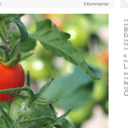
5
0 Kommentar
Ar
Ar
B
E
Fl
G
Gr
Ki
Kr
L
M
Oz
R
Vö
Ö