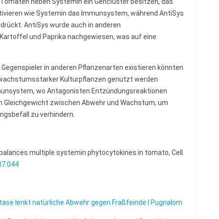
Tomaten neben Systemin ein Gencluster besitzen, das
 aktivieren wie Systemin das Immunsystem, während AntiSys
drückt. AntiSys wurde auch in anderen
artoffel und Paprika nachgewiesen, was auf eine
.
 Gegenspieler in anderen Pflanzenarten existieren könnten
, wachstumsstarker Kulturpflanzen genutzt werden
mmunsystem, wo Antagonisten Entzündungsreaktionen
 ein Gleichgewicht zwischen Abwehr und Wachstum, um
gsbefall zu verhindern.
rbalances multiple systemin phytocytokines in tomato, Cell
.07.044
tase lenkt natürliche Abwehr gegen Fraßfeinde | Pugnalom