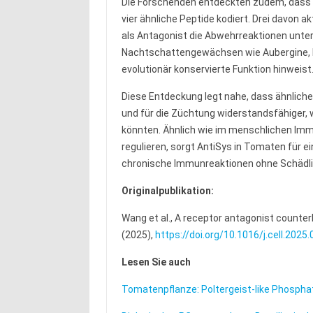
Die Forschenden entdeckten zudem, dass 
vier ähnliche Peptide kodiert. Drei davon
als Antagonist die Abwehrreaktionen unter
Nachtschattengewächsen wie Aubergine, K
evolutionär konservierte Funktion hinweist
Diese Entdeckung legt nahe, dass ähnliche
und für die Züchtung widerstandsfähiger
könnten. Ähnlich wie im menschlichen I
regulieren, sorgt AntiSys in Tomaten für
chronische Immunreaktionen ohne Schädlin
Originalpublikation:
Wang et al., A receptor antagonist counte
(2025),
https://doi.org/10.1016/j.cell.2025
Lesen Sie auch
Tomatenpflanze: Poltergeist-like Phospha