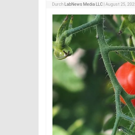
Durch
LabNews Media LLC
|
August 25, 202