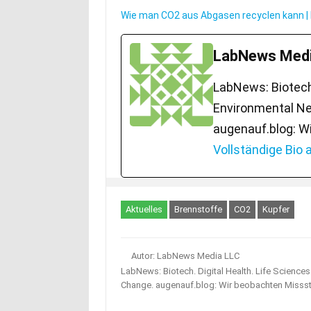
Wie man CO2 aus Abgasen recyclen kann 
LabNews Medi
LabNews: Biotech.
Environmental Ne
augenauf.blog: W
Vollständige Bio
Aktuelles
Brennstoffe
CO2
Kupfer
Autor: LabNews Media LLC
LabNews: Biotech. Digital Health. Life Science
Change. augenauf.blog: Wir beobachten Misss