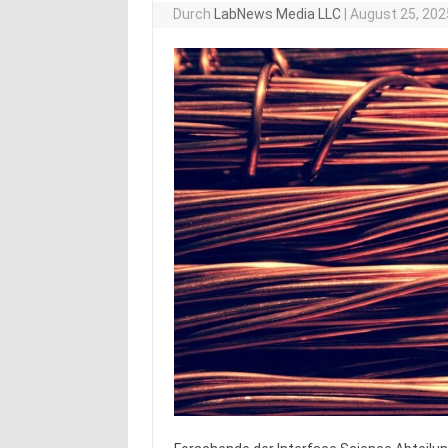
Durch
LabNews Media LLC
|
August 25, 202