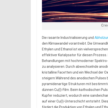
Cre
Die rasante Industrialisierung und
Abholzu
den Klimawandel vorantreibt. Die Umwandl
Ethylen und Ethanol ist ein vielversprechen
effektiver Katalysator für diesen Prozes
Behandlungen mit hochmoderner Spektro-M
zu analysieren. Durch abwechselnde anodi
kristalline Facetten und ein Wechsel der 
steigern.Während des anodischen Pulses bi
pyramidenartige Strukturen mit bestimmte
dünnen Cu(I)-Film. Beim kathodischen Puls 
Kupfer reduziert, wodurch eine sandwichar
auf einer Cu(I)-Unterschicht entsteht. D
fördert die Produktion von Ethylen und Eth