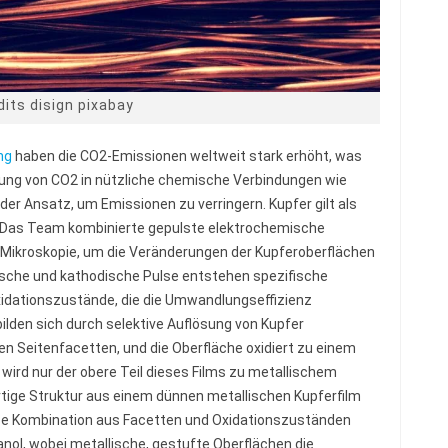
dits disign pixabay
ng
haben die CO2-Emissionen weltweit stark erhöht, was
ung von CO2 in nützliche chemische Verbindungen wie
der Ansatz, um Emissionen zu verringern. Kupfer gilt als
s. Das Team kombinierte gepulste elektrochemische
ikroskopie, um die Veränderungen der Kupferoberflächen
sche und kathodische Pulse entstehen spezifische
Oxidationszustände, die die Umwandlungseffizienz
lden sich durch selektive Auflösung von Kupfer
n Seitenfacetten, und die Oberfläche oxidiert zu einem
wird nur der obere Teil dieses Films zu metallischem
tige Struktur aus einem dünnen metallischen Kupferfilm
iese Kombination aus Facetten und Oxidationszuständen
anol, wobei metallische, gestufte Oberflächen die