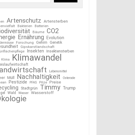
Artenschutz
Artensterben
ten
tenvielfalt
Bakterien
Batterien
CO2
iodiversität
Bäume
nergie
Ernährung
Evolution
Gehirn
Forschung
Genetik
edermäuse
esundheit
Gipskarstlandschaft
Insekten
Insektensterben
ünflächenpflege
Klimawandel
Klima
eislaufwirtschaft
andwirtschaft
Lebensmittel
Nachhaltigkeit
eer
Müll
Osterode
Pestizide
Preise
ean
Pilze
PFAS
Timmy
ecycling
Trump
Stadtgrün
Wasserstoff
gel
Wald
Wasser
kologie