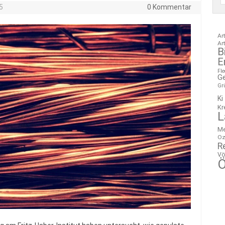
5
0 Kommentar
Ar
Ar
B
E
Fl
G
Gr
Ki
Kr
L
M
Oz
R
Vö
Ö