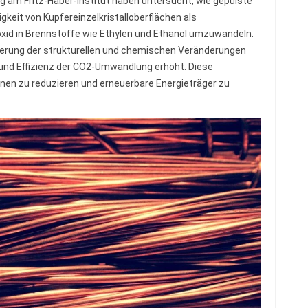
g am Fritz-Haber-Institut haben untersucht, wie gepulste
gkeit von Kupfereinzelkristalloberflächen als
oxid in Brennstoffe wie Ethylen und Ethanol umzuwandeln.
uerung der strukturellen und chemischen Veränderungen
t und Effizienz der CO2-Umwandlung erhöht. Diese
nen zu reduzieren und erneuerbare Energieträger zu