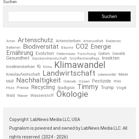
Suchen
Suchen
Artenschutz
Artensterben
Arten
Artenvielfalt
Bakterien
CO2
Biodiversität
Energie
Bäume
Batterien
Ernährung
Evolution
Gehirn
Forschung
Genetik
Fledermäuse
Gesundheit
Insekten
Gipskarstlandschaft
Grünflächenpflege
Klimawandel
Ki
Insektensterben
Klima
Landwirtschaft
Kreislaufwirtschaft
Meer
Lebensmittel
Nachhaltigkeit
Pestizide
Müll
Ozean
Osterode
PFAS
Timmy
Recycling
Trump
Preise
Stadtgrün
Pilze
Vögel
Ökologie
Wasserstoff
Wald
Wasser
Copyright: LabNews Media LLC, USA
Pugnalom is powered and owned by LabNews Media LLC. All
rights reserved. (2024 - 2026)