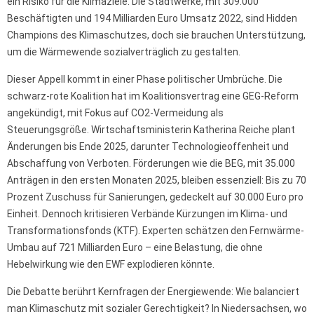
ein Risiko für die Klimaziele. Die Stadtwerke, mit 309.000
Beschäftigten und 194 Milliarden Euro Umsatz 2022, sind Hidden
Champions des Klimaschutzes, doch sie brauchen Unterstützung,
um die Wärmewende sozialverträglich zu gestalten.
Dieser Appell kommt in einer Phase politischer Umbrüche. Die
schwarz-rote Koalition hat im Koalitionsvertrag eine GEG-Reform
angekündigt, mit Fokus auf CO2-Vermeidung als
Steuerungsgröße. Wirtschaftsministerin Katherina Reiche plant
Änderungen bis Ende 2025, darunter Technologieoffenheit und
Abschaffung von Verboten. Förderungen wie die BEG, mit 35.000
Anträgen in den ersten Monaten 2025, bleiben essenziell: Bis zu 70
Prozent Zuschuss für Sanierungen, gedeckelt auf 30.000 Euro pro
Einheit. Dennoch kritisieren Verbände Kürzungen im Klima- und
Transformationsfonds (KTF). Experten schätzen den Fernwärme-
Umbau auf 721 Milliarden Euro – eine Belastung, die ohne
Hebelwirkung wie den EWF explodieren könnte.
Die Debatte berührt Kernfragen der Energiewende: Wie balanciert
man Klimaschutz mit sozialer Gerechtigkeit? In Niedersachsen, wo