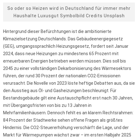
So oder so Heizen wird in Deutschland für immer mehr
Haushalte Luxusgut Symbolbild Credits Unsplash
Hintergrund dieser Befürchtungen ist die ambitionierte
Klimazielsetzung Deutschlands. Das Gebäudeenergiegesetz
(GEG), umgangssprachlich Heizungsgesetz, fordert seit Januar
2024, dass neue Heizungen zu mindestens 65 Prozent mit
erneuerbaren Energien betrieben werden müssen. Dies soll bis
2045 zu einer vollständigen Dekarbonisierung des Wärmesektors
führen, der rund 30 Prozent der nationalen CO2-Emissionen
verursacht. Die Novelle von 2023 löste heftige Debatten aus, da sie
den Ausstieg aus Öl- und Gasheizungen beschleunigt. Für
Bestandsgebäude gilt eine Austauschpflicht erst nach 30 Jahren,
mit Übergangsfristen von bis zu 13 Jahren in
Mehrfamilienhäusern. Dennoch fehlt es an klarem Rechtsrahmen:
84 Prozent der Stadtwerke sehen offene Fragen als größtes
Hindernis. Die CO2-Steuererhöhung verschärft die Lage, und der
Markt für Wärmepumpen wächst zwar – im ersten Halbjahr 2025