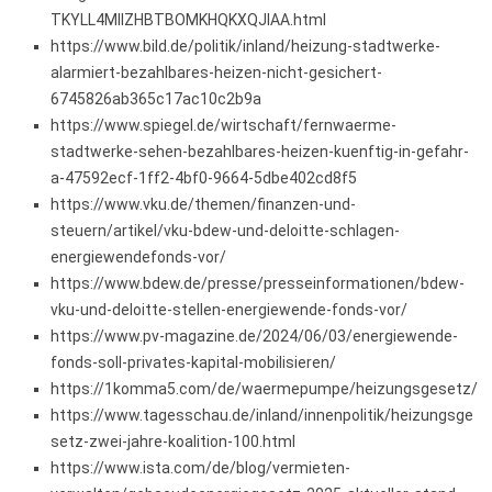
TKYLL4MIIZHBTBOMKHQKXQJIAA.html
https://www.bild.de/politik/inland/heizung-stadtwerke-
alarmiert-bezahlbares-heizen-nicht-gesichert-
6745826ab365c17ac10c2b9a
https://www.spiegel.de/wirtschaft/fernwaerme-
stadtwerke-sehen-bezahlbares-heizen-kuenftig-in-gefahr-
a-47592ecf-1ff2-4bf0-9664-5dbe402cd8f5
https://www.vku.de/themen/finanzen-und-
steuern/artikel/vku-bdew-und-deloitte-schlagen-
energiewendefonds-vor/
https://www.bdew.de/presse/presseinformationen/bdew-
vku-und-deloitte-stellen-energiewende-fonds-vor/
https://www.pv-magazine.de/2024/06/03/energiewende-
fonds-soll-privates-kapital-mobilisieren/
https://1komma5.com/de/waermepumpe/heizungsgesetz/
https://www.tagesschau.de/inland/innenpolitik/heizungsge
setz-zwei-jahre-koalition-100.html
https://www.ista.com/de/blog/vermieten-