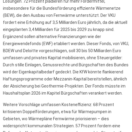
Lösungen. 72 Prozent plädieren für mehr Fördermittel,
insbesondere für die Bundesförderung effiziente Wärmenetze
(BEW), die den Ausbau von Fernwärme unterstützt. Der VKU
fordert eine Erhöhung auf 3,5 Milliarden Euro jährlich, da die aktuell
eingeplanten 3,4 Milliarden für 2025 bis 2029 zu knapp sind.
Ergänzend sollen alternative Finanzierungen wie der
Energiewendefonds (EWF) etabliert werden. Dieser Fonds, von VKU,
BDEW und Deloitte vorgeschlagen, soll 30 bis 50 Milliarden Euro
umfassen und privates Kapital mobilisieren, ohne Steuergelder:
Durch stille Einlagen, Genussrechte und Bürgschaften des Bundes
wird der Eigenkapitalbedarf gedeckt. Die KfW könnte flankierend
Haftungsprogramme oder Mezzanin-Kapital bereitstellen, ähnlich
der Absicherung bei Geothermie-Projekten. Der Fonds müsste im
Haushaltsplan 2026 im Kapitel Bürgschaften verankert werden.
Weitere Vorschläge umfassen Kosteneffizienz: 68 Prozent
kritisieren Doppelförderungen, etwa für Wärmepumpen in
Gebieten, wo Wärmepläne Fernwärme priorisieren – dies
widerspricht kommunalen Strategien. 57 Prozent fordern eine