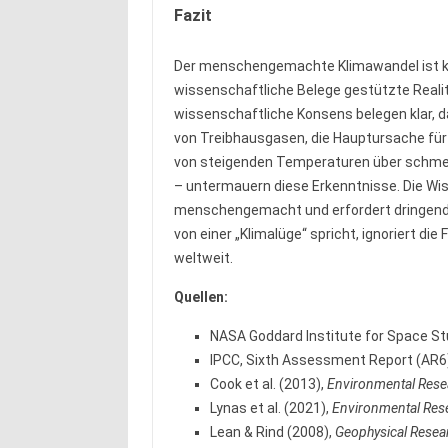
Fazit
Der menschengemachte Klimawandel ist ke
wissenschaftliche Belege gestützte Realit
wissenschaftliche Konsens belegen klar, d
von Treibhausgasen, die Hauptursache für
von steigenden Temperaturen über schmel
– untermauern diese Erkenntnisse. Die Wiss
menschengemacht und erfordert dringende
von einer „Klimalüge“ spricht, ignoriert di
weltweit.
Quellen:
NASA Goddard Institute for Space St
IPCC, Sixth Assessment Report (AR6
Cook et al. (2013),
Environmental Resea
Lynas et al. (2021),
Environmental Rese
Lean & Rind (2008),
Geophysical Resear