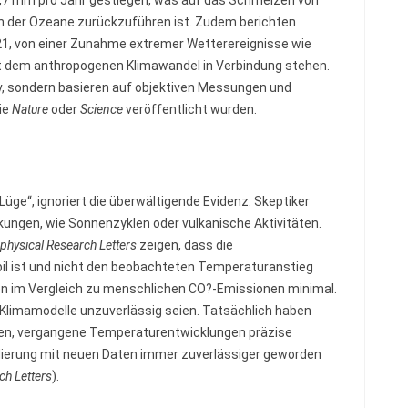
 der Ozeane zurückzuführen ist. Zudem berichten
021, von einer Zunahme extremer Wetterereignisse wie
mit dem anthropogenen Klimawandel in Verbindung stehen.
v, sondern basieren auf objektiven Messungen und
ie
Nature
oder
Science
veröffentlicht wurden.
Lüge“, ignoriert die überwältigende Evidenz. Skeptiker
ungen, wie Sonnenzyklen oder vulkanische Aktivitäten.
physical Research Letters
zeigen, dass die
il ist und nicht den beobachteten Temperaturanstieg
nen im Vergleich zu menschlichen CO?-Emissionen minimal.
 Klimamodelle unzuverlässig seien. Tatsächlich haben
den, vergangene Temperaturentwicklungen präzise
idierung mit neuen Daten immer zuverlässiger geworden
ch Letters
).