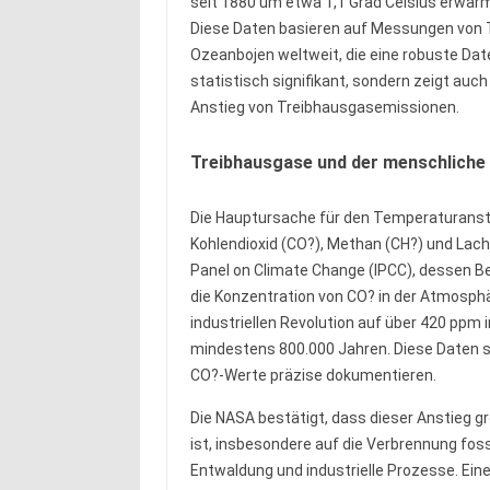
seit 1880 um etwa 1,1 Grad Celsius erwärm
Diese Daten basieren auf Messungen von T
Ozeanbojen weltweit, die eine robuste Date
statistisch signifikant, sondern zeigt auch
Anstieg von Treibhausgasemissionen.
Treibhausgase und der menschliche 
Die Hauptursache für den Temperaturansti
Kohlendioxid (CO?), Methan (CH?) und Lac
Panel on Climate Change (IPCC), dessen Be
die Konzentration von CO? in der Atmosphä
industriellen Revolution auf über 420 ppm
mindestens 800.000 Jahren. Diese Daten 
CO?-Werte präzise dokumentieren.
Die NASA bestätigt, dass dieser Anstieg g
ist, insbesondere auf die Verbrennung foss
Entwaldung und industrielle Prozesse. Eine 