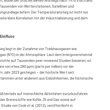
t, wobei der Großteil dieses Anstiegs nach 1970 stattfand.
ausenden von Wetterstationen, Satelliten und
ngrundlage liefern. Der Temperaturanstieg ist nicht nur
 eine klare Korrelation mit der Industrialisierung und dem
Einfluss
eg liegt in der Zunahme von Treibhausgasen wie
hgas (N?O) in der Atmosphäre. Laut dem Intergovernmental
richte auf Tausenden peer-reviewed Studien basieren, ist
re von etwa 280 ppm (parts per million) vor der
 im Jahr 2023 gestiegen – der höchste Wert seit
stammen unter anderem aus Eisbohrkernen, die historische
rößtenteils auf menschliche Aktivitäten zurückzuführen
iler Brennstoffe wie Kohle, Öl und Gas sowie auf
Studie von Cook et al. (2013), veröffentlicht in