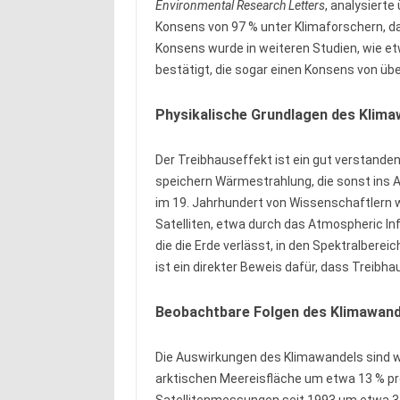
Environmental Research Letters
, analysiert
Konsens von 97 % unter Klimaforschern, d
Konsens wurde in weiteren Studien, wie etw
bestätigt, die sogar einen Konsens von üb
Physikalische Grundlagen des Klima
Der Treibhauseffekt ist ein gut verstande
speichern Wärmestrahlung, die sonst ins 
im 19. Jahrhundert von Wissenschaftlern 
Satelliten, etwa durch das Atmospheric In
die die Erde verlässt, in den Spektralbere
ist ein direkter Beweis dafür, dass Treib
Beobachtbare Folgen des Klimawand
Die Auswirkungen des Klimawandels sind 
arktischen Meereisfläche um etwa 13 % pro
Satellitenmessungen seit 1993 um etwa 3