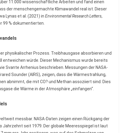
e über 11.000 wissenschaftliche Arbeiten und fand einen
ass der menschengemachte Klimawandel real ist. Dieser
a Lynas et al. (2021) in
Environmental Research Letters
,
er 99 % dokumentierten.
wandels
ner physikalischer Prozess. Treibhausgase absorbieren und
All entweichen würde. Dieser Mechanismus wurde bereits
wie Svante Arrhenius beschrieben. Messungen der NASA-
frared Sounder (AIRS), zeigen, dass die Wärmestrahlung,
ichen abnimmt, die mit CO? und Methan assoziiert sind. Dies
hausgase die Wärme in der Atmosphäre „einfangen“.
els
weltweit messbar. NASA-Daten zeigen einen Rückgang der
 Jahrzehnt seit 1979. Der globale Meeresspiegel ist laut
,7 mm pro Jahr gestiegen, was auf das Schmelzen von