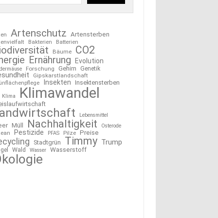
Artenschutz
Artensterben
ten
tenvielfalt
Bakterien
Batterien
CO2
iodiversität
Bäume
nergie
Ernährung
Evolution
Gehirn
Forschung
Genetik
edermäuse
esundheit
Gipskarstlandschaft
Insekten
Insektensterben
ünflächenpflege
Klimawandel
Klima
eislaufwirtschaft
andwirtschaft
Lebensmittel
Nachhaltigkeit
eer
Müll
Osterode
Pestizide
Preise
ean
Pilze
PFAS
Timmy
ecycling
Trump
Stadtgrün
Wasserstoff
gel
Wald
Wasser
kologie