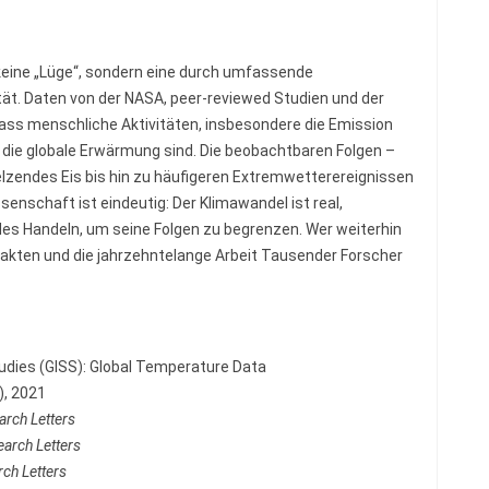
ine „Lüge“, sondern eine durch umfassende
ät. Daten von der NASA, peer-reviewed Studien und der
ass menschliche Aktivitäten, insbesondere die Emission
 die globale Erwärmung sind. Die beobachtbaren Folgen –
zendes Eis bis hin zu häufigeren Extremwetterereignissen
enschaft ist eindeutig: Der Klimawandel ist real,
s Handeln, um seine Folgen zu begrenzen. Wer weiterhin
e Fakten und die jahrzehntelange Arbeit Tausender Forscher
udies (GISS): Global Temperature Data
), 2021
rch Letters
arch Letters
ch Letters