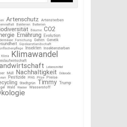
Artenschutz
Artensterben
ten
tenvielfalt
Bakterien
Batterien
CO2
iodiversität
Bäume
nergie
Ernährung
Evolution
Gehirn
Forschung
Genetik
edermäuse
esundheit
Gipskarstlandschaft
Insekten
Insektensterben
ünflächenpflege
Klimawandel
Klima
eislaufwirtschaft
andwirtschaft
Lebensmittel
Nachhaltigkeit
eer
Müll
Osterode
Pestizide
Preise
ean
Pilze
PFAS
Timmy
ecycling
Trump
Stadtgrün
Wasserstoff
gel
Wald
Wasser
kologie