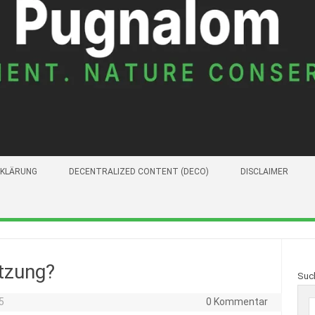
KLÄRUNG
DECENTRALIZED CONTENT (DECO)
DISCLAIMER
tzung?
Suc
5
0 Kommentar