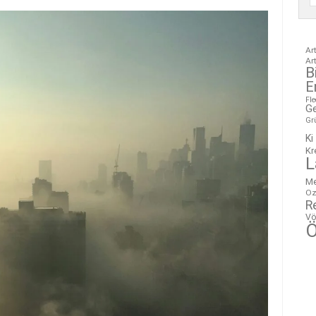
Ar
Ar
B
E
Fl
G
Gr
Ki
Kr
L
M
Oz
R
Vö
Ö