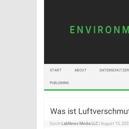
START
ABOUT
DATENSCHUTZER
PUBLISHING
Was ist Luftverschmu
Durch
LabNews Media LLC
|
August 15, 202