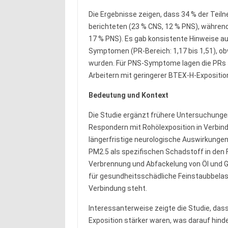
Die Ergebnisse zeigen, dass 34 % der Te
berichteten (23 % CNS, 12 % PNS), währe
17 % PNS). Es gab konsistente Hinweise
Symptomen (PR-Bereich: 1,17 bis 1,51), o
wurden. Für PNS-Symptome lagen die PRs z
Arbeitern mit geringerer BTEX-H-Exposition
Bedeutung und Kontext
Die Studie ergänzt frühere Untersuchunge
Respondern mit Rohölexposition in Verbind
längerfristige neurologische Auswirkungen
PM2.5 als spezifischen Schadstoff in den F
Verbrennung und Abfackelung von Öl und 
für gesundheitsschädliche Feinstaubbelas
Verbindung steht.
Interessanterweise zeigte die Studie, dass
Exposition stärker waren, was darauf hin