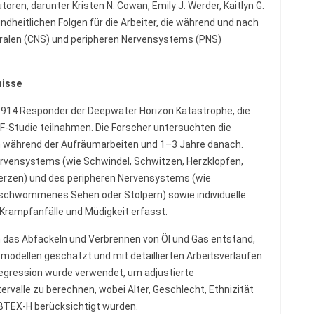
oren, darunter Kristen N. Cowan, Emily J. Werder, Kaitlyn G.
dheitlichen Folgen für die Arbeiter, die während und nach
alen (CNS) und peripheren Nervensystems (PNS)
nisse
9.914 Responder der Deepwater Horizon Katastrophe, die
F-Studie teilnahmen. Die Forscher untersuchten die
 während der Aufräumarbeiten und 1–3 Jahre danach.
vensystems (wie Schwindel, Schwitzen, Herzklopfen,
rzen) und des peripheren Nervensystems (wie
erschwommenes Sehen oder Stolpern) sowie individuelle
Krampfanfälle und Müdigkeit erfasst.
h das Abfackeln und Verbrennen von Öl und Gas entstand,
odellen geschätzt und mit detaillierten Arbeitsverläufen
Regression wurde verwendet, um adjustierte
rvalle zu berechnen, wobei Alter, Geschlecht, Ethnizität
 BTEX-H berücksichtigt wurden.