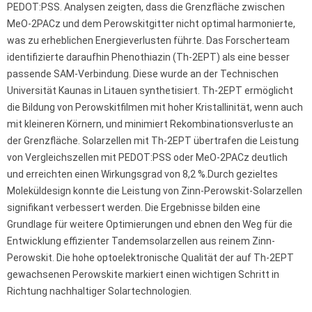
PEDOT:PSS. Analysen zeigten, dass die Grenzfläche zwischen
MeO-2PACz und dem Perowskitgitter nicht optimal harmonierte,
was zu erheblichen Energieverlusten führte. Das Forscherteam
identifizierte daraufhin Phenothiazin (Th-2EPT) als eine besser
passende SAM-Verbindung. Diese wurde an der Technischen
Universität Kaunas in Litauen synthetisiert. Th-2EPT ermöglicht
die Bildung von Perowskitfilmen mit hoher Kristallinität, wenn auch
mit kleineren Körnern, und minimiert Rekombinationsverluste an
der Grenzfläche. Solarzellen mit Th-2EPT übertrafen die Leistung
von Vergleichszellen mit PEDOT:PSS oder MeO-2PACz deutlich
und erreichten einen Wirkungsgrad von 8,2 %.Durch gezieltes
Moleküldesign konnte die Leistung von Zinn-Perowskit-Solarzellen
signifikant verbessert werden. Die Ergebnisse bilden eine
Grundlage für weitere Optimierungen und ebnen den Weg für die
Entwicklung effizienter Tandemsolarzellen aus reinem Zinn-
Perowskit. Die hohe optoelektronische Qualität der auf Th-2EPT
gewachsenen Perowskite markiert einen wichtigen Schritt in
Richtung nachhaltiger Solartechnologien.