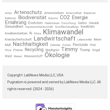
Artenschutz
Artensterben
Arten
Artenvielfalt
Bakterien
CO2
Biodiversität
Energie
Bäume
Batterien
Ernährung
Evolution
Gehirn
Forschung
Genetik
Fledermäuse
Gesundheit
Insekten
Gipskarstlandschaft
Grünflächenpflege
Klimawandel
Ki
Insektensterben
Klima
Landwirtschaft
Kreislaufwirtschaft
Meer
Lebensmittel
Nachhaltigkeit
Pestizide
Müll
Ozean
Osterode
PFAS
Timmy
Recycling
Trump
Preise
Stadtgrün
Pilze
Vögel
Ökologie
Wasserstoff
Wald
Wasser
Copyright: LabNews Media LLC, USA
Pugnalom is powered and owned by LabNews Media LLC. All
rights reserved. (2024 - 2026)