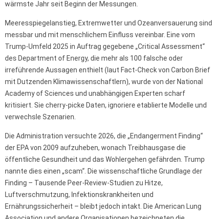
wärmste Jahr seit Beginn der Messungen.
Meeresspiegelanstieg, Extremwetter und Ozeanversauerung sind
messbar und mit menschlichem Einfluss vereinbar. Eine vom
Trump-Umfeld 2025 in Auftrag gegebene „Critical Assessment“
des Department of Energy, die mehr als 100 falsche oder
irreführende Aussagen enthielt (laut Fact-Check von Carbon Brief
mit Dutzenden Klimawissenschaftlern), wurde von der National
Academy of Sciences und unabhängigen Experten scharf
kritisiert. Sie cherry-picke Daten, ignoriere etablierte Modelle und
verwechsle Szenarien.
Die Administration versuchte 2026, die „Endangerment Finding“
der EPA von 2009 aufzuheben, wonach Treibhausgase die
öffentliche Gesundheit und das Wohlergehen gefährden. Trump
nannte dies einen „scam“. Die wissenschaftliche Grundlage der
Finding – Tausende Peer-Review-Studien zu Hitze,
Luftverschmutzung, Infektionskrankheiten und
Ernährungssicherheit – bleibt jedoch intakt. Die American Lung
Association und andere Organisationen bezeichneten die