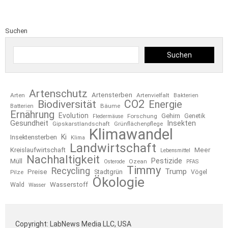
Suchen
Suchen
Artenschutz
Artensterben
Arten
Artenvielfalt
Bakterien
CO2
Biodiversität
Energie
Bäume
Batterien
Ernährung
Evolution
Gehirn
Forschung
Genetik
Fledermäuse
Gesundheit
Insekten
Gipskarstlandschaft
Grünflächenpflege
Klimawandel
Ki
Insektensterben
Klima
Landwirtschaft
Kreislaufwirtschaft
Meer
Lebensmittel
Nachhaltigkeit
Pestizide
Müll
Ozean
Osterode
PFAS
Timmy
Recycling
Trump
Preise
Stadtgrün
Pilze
Vögel
Ökologie
Wasserstoff
Wald
Wasser
Copyright: LabNews Media LLC, USA