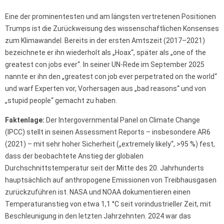
Eine der prominentesten und am längsten vertretenen Positionen
Trumps ist die Zurückweisung des wissenschaftlichen Konsenses
zum Klimawandel. Bereits in der ersten Amtszeit (2017–2021)
bezeichnete er ihn wiederholt als „Hoax“, später als „one of the
greatest con jobs ever“. In seiner UN-Rede im September 2025
nannte er ihn den „greatest con job ever perpetrated on the world“
und warf Experten vor, Vorhersagen aus „bad reasons“ und von
„stupid people“ gemacht zu haben.
Faktenlage:
Der Intergovernmental Panel on Climate Change
(IPCC) stellt in seinen Assessment Reports – insbesondere AR6
(2021) – mit sehr hoher Sicherheit („extremely likely“, >95 %) fest,
dass der beobachtete Anstieg der globalen
Durchschnittstemperatur seit der Mitte des 20. Jahrhunderts
hauptsächlich auf anthropogene Emissionen von Treibhausgasen
zurückzuführen ist. NASA und NOAA dokumentieren einen
Temperaturanstieg von etwa 1,1 °C seit vorindustrieller Zeit, mit
Beschleunigung in den letzten Jahrzehnten. 2024 war das