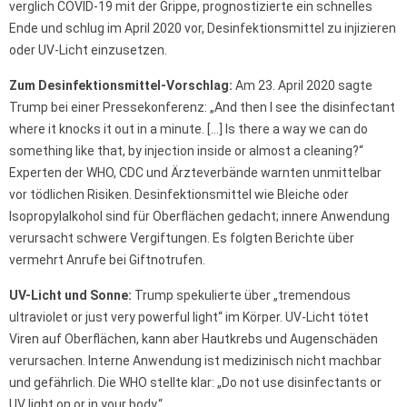
verglich COVID-19 mit der Grippe, prognostizierte ein schnelles
Ende und schlug im April 2020 vor, Desinfektionsmittel zu injizieren
oder UV-Licht einzusetzen.
Zum Desinfektionsmittel-Vorschlag:
Am 23. April 2020 sagte
Trump bei einer Pressekonferenz: „And then I see the disinfectant
where it knocks it out in a minute. […] Is there a way we can do
something like that, by injection inside or almost a cleaning?“
Experten der WHO, CDC und Ärzteverbände warnten unmittelbar
vor tödlichen Risiken. Desinfektionsmittel wie Bleiche oder
Isopropylalkohol sind für Oberflächen gedacht; innere Anwendung
verursacht schwere Vergiftungen. Es folgten Berichte über
vermehrt Anrufe bei Giftnotrufen.
UV-Licht und Sonne:
Trump spekulierte über „tremendous
ultraviolet or just very powerful light“ im Körper. UV-Licht tötet
Viren auf Oberflächen, kann aber Hautkrebs und Augenschäden
verursachen. Interne Anwendung ist medizinisch nicht machbar
und gefährlich. Die WHO stellte klar: „Do not use disinfectants or
UV light on or in your body.“