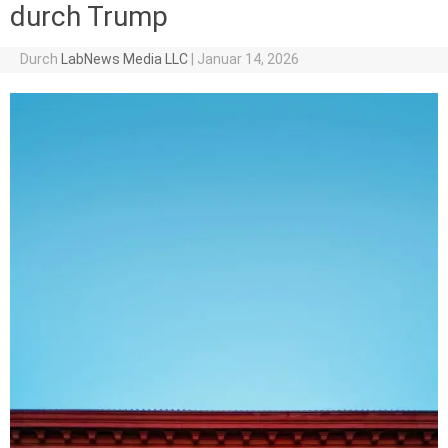
durch Trump
Durch
LabNews Media LLC
|
Januar 14, 2026