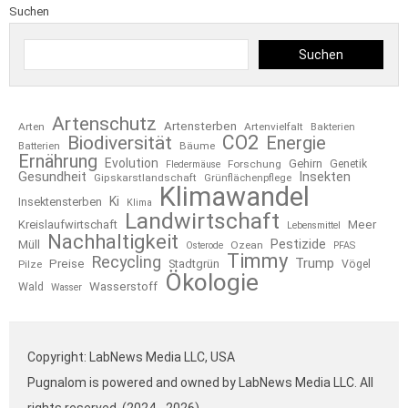
Suchen
Suchen
Artenschutz
Artensterben
Arten
Artenvielfalt
Bakterien
CO2
Biodiversität
Energie
Bäume
Batterien
Ernährung
Evolution
Gehirn
Forschung
Genetik
Fledermäuse
Gesundheit
Insekten
Gipskarstlandschaft
Grünflächenpflege
Klimawandel
Ki
Insektensterben
Klima
Landwirtschaft
Kreislaufwirtschaft
Meer
Lebensmittel
Nachhaltigkeit
Pestizide
Müll
Ozean
Osterode
PFAS
Timmy
Recycling
Trump
Preise
Stadtgrün
Pilze
Vögel
Ökologie
Wasserstoff
Wald
Wasser
Copyright: LabNews Media LLC, USA
Pugnalom is powered and owned by LabNews Media LLC. All