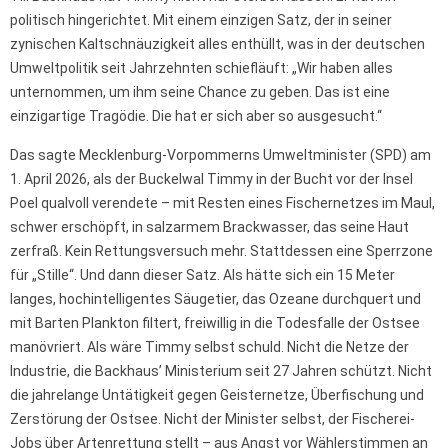
politisch hingerichtet. Mit einem einzigen Satz, der in seiner
zynischen Kaltschnäuzigkeit alles enthüllt, was in der deutschen
Umweltpolitik seit Jahrzehnten schiefläuft: „Wir haben alles
unternommen, um ihm seine Chance zu geben. Das ist eine
einzigartige Tragödie. Die hat er sich aber so ausgesucht.“
Das sagte Mecklenburg-Vorpommerns Umweltminister (SPD) am
1. April 2026, als der Buckelwal Timmy in der Bucht vor der Insel
Poel qualvoll verendete – mit Resten eines Fischernetzes im Maul,
schwer erschöpft, in salzarmem Brackwasser, das seine Haut
zerfraß. Kein Rettungsversuch mehr. Stattdessen eine Sperrzone
für „Stille“. Und dann dieser Satz. Als hätte sich ein 15 Meter
langes, hochintelligentes Säugetier, das Ozeane durchquert und
mit Barten Plankton filtert, freiwillig in die Todesfalle der Ostsee
manövriert. Als wäre Timmy selbst schuld. Nicht die Netze der
Industrie, die Backhaus’ Ministerium seit 27 Jahren schützt. Nicht
die jahrelange Untätigkeit gegen Geisternetze, Überfischung und
Zerstörung der Ostsee. Nicht der Minister selbst, der Fischerei-
Jobs über Artenrettung stellt – aus Angst vor Wählerstimmen an