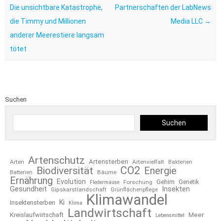
Die unsichtbare Katastrophe,
Partnerschaften der LabNews
die Timmy und Millionen
Media LLC
→
anderer Meerestiere langsam
tötet
Suchen
Suchen
Artenschutz
Artensterben
Arten
Artenvielfalt
Bakterien
CO2
Biodiversität
Energie
Bäume
Batterien
Ernährung
Evolution
Gehirn
Forschung
Genetik
Fledermäuse
Gesundheit
Insekten
Gipskarstlandschaft
Grünflächenpflege
Klimawandel
Ki
Insektensterben
Klima
Landwirtschaft
Kreislaufwirtschaft
Meer
Lebensmittel