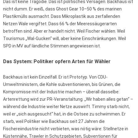
Das ist keine Tragödie. Das ist politisches Versagen. Backhaus ist
nicht dumm. Er weiß, dass Ghost Gear 10–50 % des marinen
Plastikmülls ausmacht. Dass Mikroplastik aus zerfallenden
Netzen Wale vergiftet. Dass 66 % der Meeressäugerarten
betroffen sind. Aber er handelt nicht. Weil Fischer wählen. Weil
Tourismus „Wal-Gucken“ will, aber keine Einschränkungen. Weil
SPD in MV auf ländliche Stimmen angewiesen ist.
Das System: Politiker opfern Arten für Wähler
Backhaus ist kein Einzelfall. Er ist Prototyp. Von CDU-
Umweltministern, die Kohle subventionieren, bis Grünen, die
Kompromisse mit der Industrie machen – überall dasselbe:
Artenrettung wird zur PR-Veranstaltung. „Wir haben alles getan“ –
während die Industrie weiter Netze auswirft. Timmy starb nicht,
weil er „sich ausgesucht“ hat, in die Ostsee zu schwimmen. Er
starb, weil Politiker wie Backhaus seit 27 Jahren die
Fischereiindustrie nicht verbieten, was nötig wäre: Stellnetze in
Küstennähe, Trawler in Schutzgebieten, Subventionen für