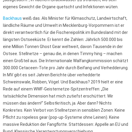
eigenes Gewicht die Organe quetscht und Infektionen wüten.
Backhaus
weiß das. Als Minister für Klimaschutz, Landwirtschaft,
ländliche Räume und Umwelt in Mecklenburg-Vorpommern ist er
direkt verantwortlich für die Fischereipolitik im Bundesland mit der
längsten Ostseeküste. Er kennt die Zahlen: Jährlich 500.000 bis
eine Million Tonnen Ghost Gear weltweit, davon Tausende in der
Ostsee. Stellnetze – genau die, in denen Timmy hing – machen
einen Großteil aus. Die Internationale Walfangkommission schätzt
300.000 Cetaceen-Tote pro Jahr durch Beifang und Verhedderung.
In MV gibt es seit Jahren Berichte über verhedderte
Schweinswale, Robben, Vögel. Und Backhaus? 2019 hielt er eine
Rede auf einem WWF-Geisternetze-Spitzentreffen: „Die
tatsächliche Dimension hat mich zutiefst erschüttert. Wir
müssen das ändern!“ Selbstkritisch, ja. Aber dann? Nichts
Konkretes. Kein Verbot von Stellnetzen in sensiblen Zonen. Keine
Pflicht zu ropeless gear (pop-up-Systeme ohne Leinen). Keine
massive Reduktion der Fangflotte. Stattdessen: Appelle an EU und
Bund. Klassische Verantwortungsverschiebung.