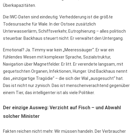
Überkapazitäten.
Die IWC-Daten sind eindeutig: Verhedderung ist die größte
Todesursache für Wale. In der Ostsee zusätzlich
Unterwasserlärm, Schiffsverkehr, Eutrophierung – alles politisch
steuerbar. Backhaus steuert nicht. Er verwaltet den Untergang.
Emotional? Ja. Timmy war kein „Meeressäuger“. Er war ein
fühlendes Wesen mit komplexer Sprache, Sozialstruktur,
Navigation über Magnetfelder. Er litt. Er verendete langsam, mit
gequetschten Organen, Infektionen, Hunger. Und Backhaus nennt
das „einzigartige Tragödie“ – die sich der Wal „ausgesucht“ hat.
Das ist nicht nur zynisch. Das ist menschenverachtend gegenüber
einem Tier, das intelligenter ist als viele Politiker.
Der einzige Ausweg: Verzicht auf Fisch – und Abwahl
solcher Minister
Fakten reichen nicht mehr. Wir müssen handeln. Der Verbraucher