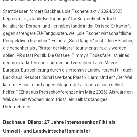
Stattdessen fördert Backhaus die Fischerei aktiv. 2024/2025
begrüßte er „stabile Bedingungen“ für Küstenfischer trotz
kollabierter Dorsch- und Heringbestände in der Ostsee. Er kämpft
gegen strengere EU-Fangquoten, weil „die Fischer wirtschaftliche
Perspektiven brauchen“. Er lässt „Sea-Ranger“ ausbilden – Fischer,
die nebenher als „Förster der Meere“ touristenattraktiv werden
sollen. PR statt Politik. Die Ostsee, Timmy’s Todesfalle, ist eines
der am stärksten überfischten und verschmutzten Meere
Europas. Eutrophierung durch die intensive Landwirtschaft – auch
Backhaus’ Ressort. Schiffsverkehr, Plastik, Lärm. Und er? „Der Wal
kämpft – aber er ist angeschlagen. Jetzt muss er sich selbst
helfen.“ (Zitat aus Pressekonferenzen im März 2026). Als wäre ein
Wal, der seit Wochen nicht frisst, ein selbstständiges
Unternehmen.
Backhaus’ Bilanz: 27 Jahre Interessenkonflikt als
Umwelt- und Landwirtschaftsminister