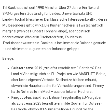
Till Backhaus ist seit 1998 Minister. Über 27 Jahre. Ein Rekord.
SPD-Urgestein. Zuständig für beides: Umweltschutz UND
Landwirtschaft/Fischerei. Der klassische Interessenkonflikt, der in
MV besonders giftig wirkt. Die Küstenfischerei ist wirtschaftlich
marginal (wenige Hundert Tonnen Fänge), aber politisch
hochrelevant: Wähler in Fischerdörfern, Tourismus,
Traditionsbewusstsein. Backhaus hat immer die Balance gesucht
– und sie immer zugunsten der Industrie gekippt.
Belege:
Geisternetze
: 2019 „zutiefst erschüttert“. Seitdem? Das
Land MV beteiligt sich an EU-Projekten wie MARELITT Baltic,
aber keine eigenen Verbote. Stellnetze bleiben erlaubt,
obwohl sie Hauptursache für Verhedderungen sind. Timmy
hatte Netzreste im Maul – aus der lokalen Fischerei.
Fangquoten
: Backhaus kritisiert regelmäßig EU-Vorgaben
als zu streng. 2025 begrüßte er milde Quoten für Ostsee-
Bestände, obwohl ICES (International Council for the