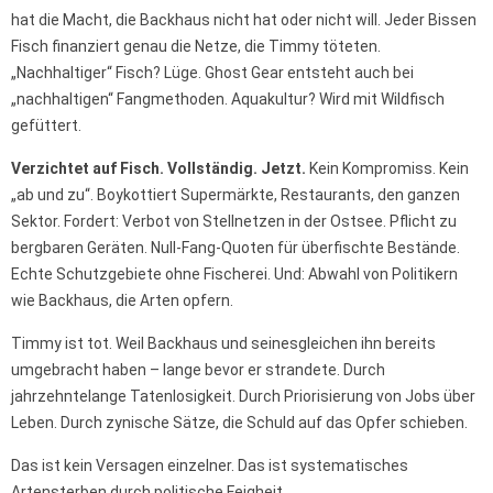
hat die Macht, die Backhaus nicht hat oder nicht will. Jeder Bissen
Fisch finanziert genau die Netze, die Timmy töteten.
„Nachhaltiger“ Fisch? Lüge. Ghost Gear entsteht auch bei
„nachhaltigen“ Fangmethoden. Aquakultur? Wird mit Wildfisch
gefüttert.
Verzichtet auf Fisch. Vollständig. Jetzt.
Kein Kompromiss. Kein
„ab und zu“. Boykottiert Supermärkte, Restaurants, den ganzen
Sektor. Fordert: Verbot von Stellnetzen in der Ostsee. Pflicht zu
bergbaren Geräten. Null-Fang-Quoten für überfischte Bestände.
Echte Schutzgebiete ohne Fischerei. Und: Abwahl von Politikern
wie Backhaus, die Arten opfern.
Timmy ist tot. Weil Backhaus und seinesgleichen ihn bereits
umgebracht haben – lange bevor er strandete. Durch
jahrzehntelange Tatenlosigkeit. Durch Priorisierung von Jobs über
Leben. Durch zynische Sätze, die Schuld auf das Opfer schieben.
Das ist kein Versagen einzelner. Das ist systematisches
Artensterben durch politische Feigheit.