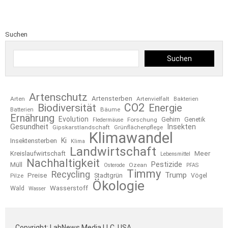
Suchen
Suchen
Artenschutz
Artensterben
Arten
Artenvielfalt
Bakterien
CO2
Biodiversität
Energie
Bäume
Batterien
Ernährung
Evolution
Gehirn
Forschung
Genetik
Fledermäuse
Gesundheit
Insekten
Gipskarstlandschaft
Grünflächenpflege
Klimawandel
Ki
Insektensterben
Klima
Landwirtschaft
Kreislaufwirtschaft
Meer
Lebensmittel
Nachhaltigkeit
Pestizide
Müll
Ozean
Osterode
PFAS
Timmy
Recycling
Trump
Preise
Stadtgrün
Pilze
Vögel
Ökologie
Wasserstoff
Wald
Wasser
Copyright: LabNews Media LLC, USA