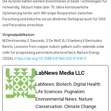
Die Autoren halten weitere Investitionen in beide Technologien für
notwendig. Silizium habe über 70 Jahre kontinuierliche
Optimierung hinter sich. Mit enger Kooperation zwischen
Forschung und Industrie sei ein ähnlicher Reifegrad auch für CIGS
und Perovskite erreichbar.
Originalpublikation:
M Dimitrievska, E Saucedo, S De Wolf, BJ Stanbery,V Bermudez
Benito: Lessons from copper indium gallium sulfo-selenide solar
cells for progressing perovskite photovoltaics; Nature Energy
(2026);
https://doi.org/10.1038/s41560-025-01936-0
LabNews Media LLC
LabNews: Biotech. Digital Health.
Life Sciences. Pugnalom:
Environmental News. Nature
Conservation. Climate Change.