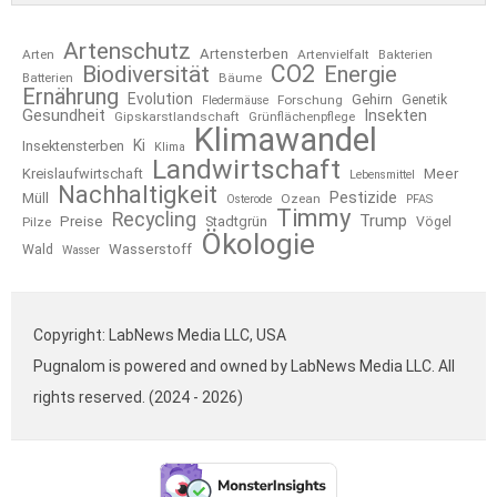
Artenschutz
Artensterben
Arten
Artenvielfalt
Bakterien
CO2
Biodiversität
Energie
Bäume
Batterien
Ernährung
Evolution
Gehirn
Forschung
Genetik
Fledermäuse
Gesundheit
Insekten
Gipskarstlandschaft
Grünflächenpflege
Klimawandel
Ki
Insektensterben
Klima
Landwirtschaft
Kreislaufwirtschaft
Meer
Lebensmittel
Nachhaltigkeit
Pestizide
Müll
Ozean
Osterode
PFAS
Timmy
Recycling
Trump
Preise
Stadtgrün
Pilze
Vögel
Ökologie
Wasserstoff
Wald
Wasser
Copyright: LabNews Media LLC, USA
Pugnalom is powered and owned by LabNews Media LLC. All
rights reserved. (2024 - 2026)