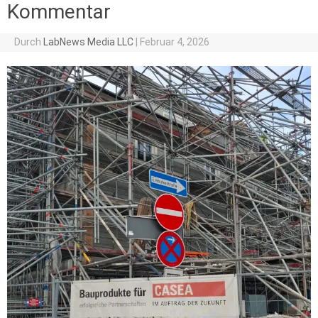
Kommentar
Durch
LabNews Media LLC
|
Februar 4, 2026