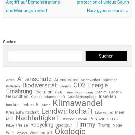
Angriff auf Demonstrations-
protection of unique South
und Meinungsfreiheit
Harz gypsum karst
→
Suchen
Suchen
Artenschutz
Artensterben
Arten
Artenvielfalt
Bakterien
CO2
Biodiversität
Energie
Bäume
Batterien
Ernährung
Evolution
Gehirn
Forschung
Genetik
Fledermäuse
Gesundheit
Insekten
Gipskarstlandschaft
Grünflächenpflege
Klimawandel
Ki
Insektensterben
Klima
Landwirtschaft
Kreislaufwirtschaft
Meer
Lebensmittel
Nachhaltigkeit
Pestizide
Müll
Ozean
Osterode
PFAS
Timmy
Recycling
Trump
Preise
Stadtgrün
Pilze
Vögel
Ökologie
Wasserstoff
Wald
Wasser