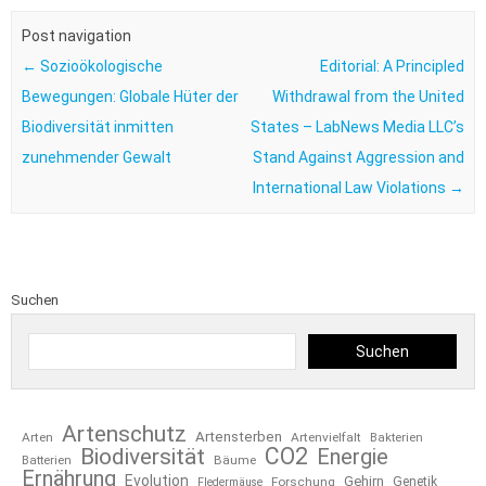
Post navigation
←
Sozioökologische
Editorial: A Principled
Bewegungen: Globale Hüter der
Withdrawal from the United
Biodiversität inmitten
States – LabNews Media LLC’s
zunehmender Gewalt
Stand Against Aggression and
International Law Violations
→
Suchen
Suchen
Artenschutz
Artensterben
Arten
Artenvielfalt
Bakterien
CO2
Biodiversität
Energie
Bäume
Batterien
Ernährung
Evolution
Gehirn
Forschung
Genetik
Fledermäuse