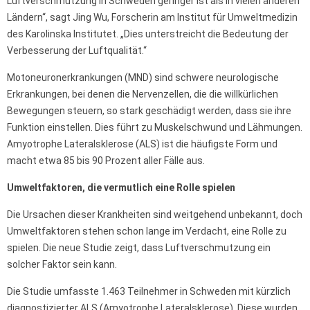
Luftverschmutzung in Schweden geringer ist als in vielen anderen
Ländern“, sagt Jing Wu, Forscherin am Institut für Umweltmedizin
des Karolinska Institutet. „Dies unterstreicht die Bedeutung der
Verbesserung der Luftqualität.“
Motoneuronerkrankungen (MND) sind schwere neurologische
Erkrankungen, bei denen die Nervenzellen, die die willkürlichen
Bewegungen steuern, so stark geschädigt werden, dass sie ihre
Funktion einstellen. Dies führt zu Muskelschwund und Lähmungen.
Amyotrophe Lateralsklerose (ALS) ist die häufigste Form und
macht etwa 85 bis 90 Prozent aller Fälle aus.
Umweltfaktoren, die vermutlich eine Rolle spielen
Die Ursachen dieser Krankheiten sind weitgehend unbekannt, doch
Umweltfaktoren stehen schon lange im Verdacht, eine Rolle zu
spielen. Die neue Studie zeigt, dass Luftverschmutzung ein
solcher Faktor sein kann.
Die Studie umfasste 1.463 Teilnehmer in Schweden mit kürzlich
diagnostizierter ALS (Amyotrophe Lateralsklerose). Diese wurden