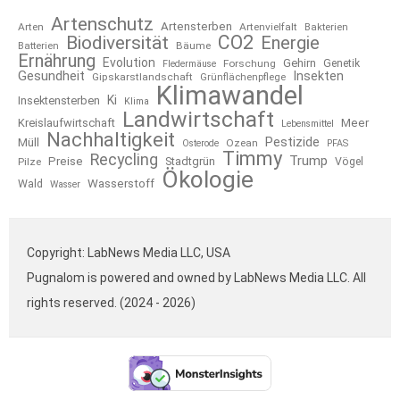
Artenschutz
Artensterben
Arten
Artenvielfalt
Bakterien
CO2
Biodiversität
Energie
Bäume
Batterien
Ernährung
Evolution
Gehirn
Forschung
Genetik
Fledermäuse
Gesundheit
Insekten
Gipskarstlandschaft
Grünflächenpflege
Klimawandel
Ki
Insektensterben
Klima
Landwirtschaft
Kreislaufwirtschaft
Meer
Lebensmittel
Nachhaltigkeit
Pestizide
Müll
Ozean
Osterode
PFAS
Timmy
Recycling
Trump
Preise
Stadtgrün
Pilze
Vögel
Ökologie
Wasserstoff
Wald
Wasser
Copyright: LabNews Media LLC, USA
Pugnalom is powered and owned by LabNews Media LLC. All
rights reserved. (2024 - 2026)