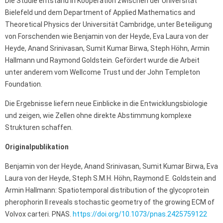
Die Studie entstand in Kooperation zwischen der Universität
Bielefeld und dem Department of Applied Mathematics and
Theoretical Physics der Universität Cambridge, unter Beteiligung
von Forschenden wie Benjamin von der Heyde, Eva Laura von der
Heyde, Anand Srinivasan, Sumit Kumar Birwa, Steph Höhn, Armin
Hallmann und Raymond Goldstein. Gefördert wurde die Arbeit
unter anderem vom Wellcome Trust und der John Templeton
Foundation.
Die Ergebnisse liefern neue Einblicke in die Entwicklungsbiologie
und zeigen, wie Zellen ohne direkte Abstimmung komplexe
Strukturen schaffen.
Originalpublikation
Benjamin von der Heyde, Anand Srinivasan, Sumit Kumar Birwa, Eva
Laura von der Heyde, Steph S.M.H. Höhn, Raymond E. Goldstein and
Armin Hallmann: Spatiotemporal distribution of the glycoprotein
pherophorin II reveals stochastic geometry of the growing ECM of
Volvox carteri. PNAS.
https://doi.org/10.1073/pnas.2425759122