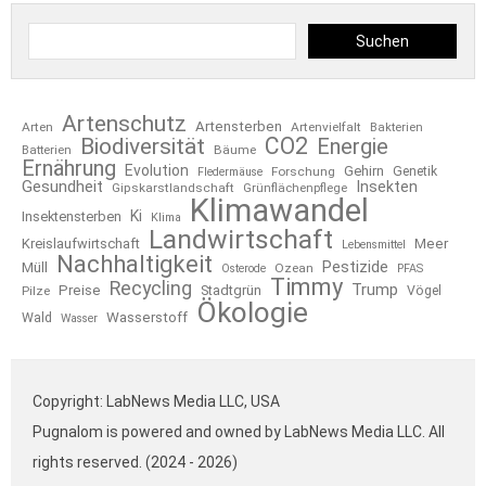
Suchen
Artenschutz
Artensterben
Arten
Artenvielfalt
Bakterien
CO2
Biodiversität
Energie
Bäume
Batterien
Ernährung
Evolution
Gehirn
Forschung
Genetik
Fledermäuse
Gesundheit
Insekten
Gipskarstlandschaft
Grünflächenpflege
Klimawandel
Ki
Insektensterben
Klima
Landwirtschaft
Kreislaufwirtschaft
Meer
Lebensmittel
Nachhaltigkeit
Pestizide
Müll
Ozean
Osterode
PFAS
Timmy
Recycling
Trump
Preise
Stadtgrün
Pilze
Vögel
Ökologie
Wasserstoff
Wald
Wasser
Copyright: LabNews Media LLC, USA
Pugnalom is powered and owned by LabNews Media LLC. All
rights reserved. (2024 - 2026)