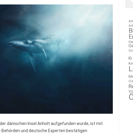
Ar
Ar
B
E
Fl
G
Gr
Ki
Kr
L
M
Oz
R
Vö
Ö
 der dänischen Insel Anholt aufgefunden wurde, ist mit
e Behörden und deutsche Experten bestätigen