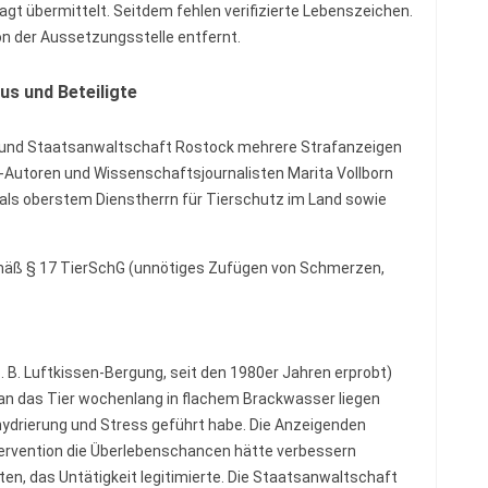
agt übermittelt. Seitdem fehlen verifizierte Lebenszeichen.
on der Aussetzungsstelle entfernt.
us und Beteiligte
zei und Staatsanwaltschaft Rostock mehrere Strafanzeigen
-Autoren und Wissenschaftsjournalisten Marita Vollborn
als oberstem Dienstherrn für Tierschutz im Land sowie
äß § 17 TierSchG (unnötiges Zufügen von Schmerzen,
 B. Luftkissen-Bergung, seit den 1980er Jahren erprobt)
man das Tier wochenlang in flachem Brackwasser liegen
ydrierung und Stress geführt habe. Die Anzeigenden
tervention die Überlebenschancen hätte verbessern
en, das Untätigkeit legitimierte. Die Staatsanwaltschaft