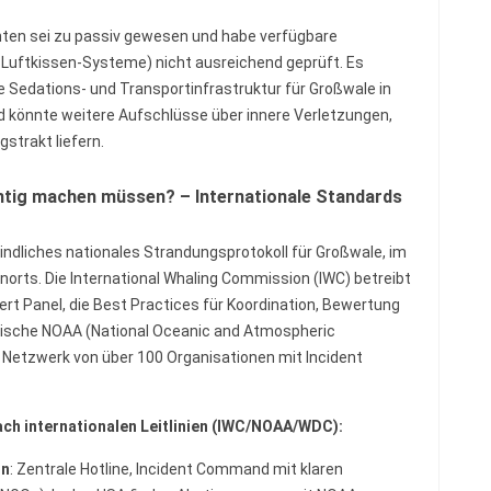
chten sei zu passiv gewesen und habe verfügbare
 Luftkissen-Systeme) nicht ausreichend geprüft. Es
de Sedations- und Transportinfrastruktur für Großwale in
 könnte weitere Aufschlüsse über innere Verletzungen,
strakt liefern.
chtig machen müssen? – Internationale Standards
indliches nationales Strandungsprotokoll für Großwale, im
orts. Die International Whaling Commission (IWC) betreibt
pert Panel, die Best Practices für Koordination, Bewertung
anische NOAA (National Oceanic and Atmospheric
s Netzwerk von über 100 Organisationen mit Incident
ch internationalen Leitlinien (IWC/NOAA/WDC):
on
: Zentrale Hotline, Incident Command mit klaren