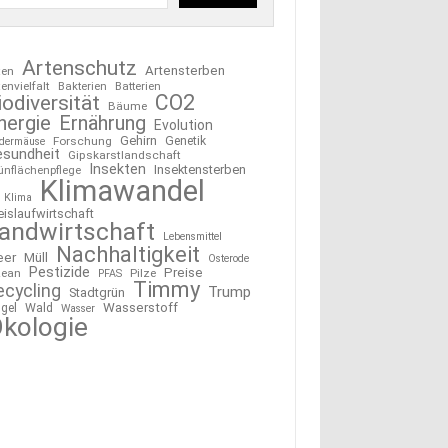
Artenschutz
Artensterben
ten
tenvielfalt
Bakterien
Batterien
CO2
iodiversität
Bäume
nergie
Ernährung
Evolution
Gehirn
Forschung
Genetik
edermäuse
esundheit
Gipskarstlandschaft
Insekten
Insektensterben
ünflächenpflege
Klimawandel
Klima
eislaufwirtschaft
andwirtschaft
Lebensmittel
Nachhaltigkeit
eer
Müll
Osterode
Pestizide
Preise
ean
Pilze
PFAS
Timmy
ecycling
Trump
Stadtgrün
Wasserstoff
gel
Wald
Wasser
kologie