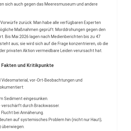
chten sich auch gegen das Meeresmuseum und andere
 Vorwürfe zurück: Man habe alle verfügbaren Experten
 mögliche Maßnahmen geprüft. Morddrohungen gegen den
ert. Bis Mai 2026 lagen nach Medienberichten bis zu 47
steht aus; sie wird sich auf die Frage konzentrieren, ob die
der privaten Aktion vermeidbare Leiden verursacht hat.
Fakten und Kritikpunkte
und Videomaterial, vor-Ort-Beobachtungen und
dokumentiert:
 im Sediment eingesunken.
 – verschärft durch Brackwasser.
 Flucht bei Annäherung.
euten auf systemisches Problem hin (nicht nur Haut);
) überwiegen.