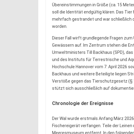
Übereinstimmungen in Größe (ca. 15 Meter
soll die Identität endgültig klären. Das Ti
mehrfach gestrandet und war schließlich dur
worden.
Dieser Fall wirft grundlegende Fragen zu
Gewässern auf. Im Zentrum stehen die 
Umweltministers Till Backhaus (SPD), d
und des Instituts für Terrestrische und Aq
Hochschule Hannover vom 7. April 2026 sow
Backhaus und weitere Beteiligte liegen Str
Verstöße gegen das Tierschutzgesetz (§ 1
stützt sich ausschließlich auf dokumentie
Chronologie der Ereignisse
Der Wal wurde erstmals Anfang März 2026 i
Fischereigerät verfangen. Teile der Lein
Meeresmuseum entfernt. In den folgende