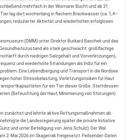
nschließend mehrfach in der Wismarer Bucht und ab 31.
s Tier lag dort wochenlang in flachem Brackwasser (ca. 1,4–
ngen, reduzierter Aktivität und wiederholten erfolglosen
eresmuseum (DMM) unter Direktor Burkard Baschek und das
 Gesundheitszustand als stark geschwächt: großflächige
rschärft durch niedrigen Salzgehalt und Vorverletzungen),
equenz und wiederholte Strandungen als Indiz für ein
roblem. Eine Lebendbergung und Transport in die Nordsee
wegen hoher Stressbelastung, Verletzungsrisiken für Haut
nsportkapazitäten für ein Tier dieser Größe. Stattdessen
gleiten (Befeuchtung der Haut, Minimierung von Störungen)
en zunächst und lehnte aktive Rettungsmaßnahmen ab.
hmigte die Landesregierung später die private Initiative
er Gunz und unter Beteiligung von Jens Schulz). Der Wal
m 2. Mai 2026 im Skagerrak freigesetzt. Peilsender-Daten