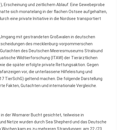
), Erscheinung und zeitlichem Ablauf. Eine Gewebeprobe
er hatte sich monatelang in der flachen Ostsee aufgehalten,
ch eine private Initiative in die Nordsee transportiert
m Umgang mit gestrandeten Großwalen in deutschen
Entscheidungen des mecklenburg-vorpommerschen
as Gutachten des Deutschen Meeresmuseums Stralsund
uatische Wildtierforschung (ITAW) der Tierärztlichen
ie die später erfolgte private Rettungsaktion. Gegen
afanzeigen vor, die unterlassene Hilfeleistung und
7 TierSchG) geltend machen. Die folgende Darstellung
rte Fakten, Gutachten und internationale Vergleiche.
n der Wismarer Bucht gesichtet, teilweise in
en und Netze wurden durch Sea Shepherd und das Deutsche
n Wochen kam es zu mehreren Strandungen: am 22./23.