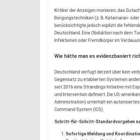
Kritiker der Anzeigen monieren, das Guta
Bergungstechniken (z. B. Katamaran- oder
berücksichtigte jedoch explizit die fehlen
Deutschland. Eine Obduktion nach dem Tod
Infektionen oder Fremdkörper im Verdauung
Wie hätte man es evidenzbasiert ri
Deutschland verfügt derzeit über kein verb
Gegensatz zu etablierten Systemen andern
seit 2016 eine Strandings Initiative mit Ex
und Intervention definiert. Die US-amerik
Administration) unterhält ein autorisierte
Command System (ICS).
Schritt-für-Schritt-Standardvorgehen na
Sofortige Meldung und Koordinati