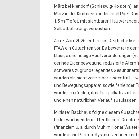
März bei Niendorf (Schleswig-Holstein), a
März in der Kirchsee vor der Insel Poel. Da
1,5 m Tiefe), mit sichtbaren Hautveränderu
Selbstbefreiungsversuchen.
Am 7. April 2026 legten das Deutsche Me
ITAW ein Gutachten vor. Es bewertete den
blasige und rissige Hautveränderungen (ve
geringe Eigenbewegung, reduzierte Atemfr
schweres zugrundeliegendes Gesundheitsp
wurden als nicht vertretbar eingestuft – 
und Bewegungsapparat sowie fehlender Tra
wurde empfohlen, das Tier palliativ zu be
und einen natürlichen Verlauf zuzulassen.
Minister Backhaus folgte diesem Gutacht
Unter wachsendem öffentlichem Druck gene
(finanziert u. a. durch Multimillionär Walt
wurde in ein Ponton-System verladen und a