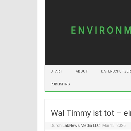
START
ABOUT
DATENSCHUTZER
PUBLISHING
Wal Timmy ist tot – e
Durch
LabNews Media LLC
|
Mai 15, 2026