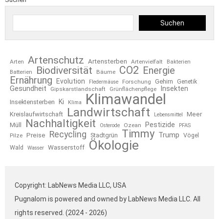
Suchen
Artenschutz
Artensterben
Arten
Artenvielfalt
Bakterien
CO2
Biodiversität
Energie
Bäume
Batterien
Ernährung
Evolution
Gehirn
Forschung
Genetik
Fledermäuse
Gesundheit
Insekten
Gipskarstlandschaft
Grünflächenpflege
Klimawandel
Ki
Insektensterben
Klima
Landwirtschaft
Kreislaufwirtschaft
Meer
Lebensmittel
Nachhaltigkeit
Pestizide
Müll
Ozean
Osterode
PFAS
Timmy
Recycling
Trump
Preise
Stadtgrün
Pilze
Vögel
Ökologie
Wasserstoff
Wald
Wasser
Copyright: LabNews Media LLC, USA
Pugnalom is powered and owned by LabNews Media LLC. All
rights reserved. (2024 - 2026)