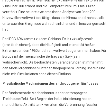
hat die Wahrscheinlichkeit solcher Extremwerte um Faktoren von
2 bis über 100 erhöht und die Temperaturen um 1 bis 4 Grad
verstärkt. Eine neuere systematische Analyse von über 200
Hitzewellen weltweit bestätigt, dass der Klimawandel nahezu alle
untersuchten Ereignisse wahrscheinlicher und intensiver gemacht
hat.
Der IPCC AR6 kommt zu dem Schluss: Es ist
virtually certain
(praktisch sicher), dass die Häufigkeit und Intensität heißer
Extreme seit den 1950er Jahren weltweit zugenommen haben. Für
Europa ist der menschliche Beitrag
very likely
(sehr
wahrscheinlich). Die beobachteten Veränderungen stimmen mit
den Modellergebnissen unter anthropogenem Forcing überein und
nicht mit Simulationen ohne diesen Einfluss.
Physikalische Mechanismen des anthropogenen Einflusses
Der fundamentale Mechanismus ist der anthropogene
Treibhauseffekt. Seit Beginn der Industrialisierung haben
menschliche Aktivitäten – vor allem die Verbrennung fossiler