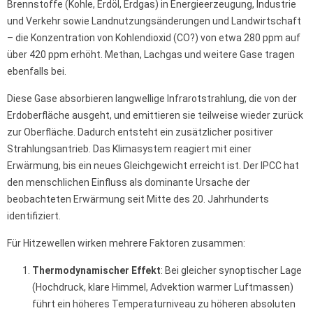
Brennstoffe (Kohle, Erdöl, Erdgas) in Energieerzeugung, Industrie
und Verkehr sowie Landnutzungsänderungen und Landwirtschaft
– die Konzentration von Kohlendioxid (CO?) von etwa 280 ppm auf
über 420 ppm erhöht. Methan, Lachgas und weitere Gase tragen
ebenfalls bei.
Diese Gase absorbieren langwellige Infrarotstrahlung, die von der
Erdoberfläche ausgeht, und emittieren sie teilweise wieder zurück
zur Oberfläche. Dadurch entsteht ein zusätzlicher positiver
Strahlungsantrieb. Das Klimasystem reagiert mit einer
Erwärmung, bis ein neues Gleichgewicht erreicht ist. Der IPCC hat
den menschlichen Einfluss als dominante Ursache der
beobachteten Erwärmung seit Mitte des 20. Jahrhunderts
identifiziert.
Für Hitzewellen wirken mehrere Faktoren zusammen:
Thermodynamischer Effekt
: Bei gleicher synoptischer Lage
(Hochdruck, klare Himmel, Advektion warmer Luftmassen)
führt ein höheres Temperaturniveau zu höheren absoluten