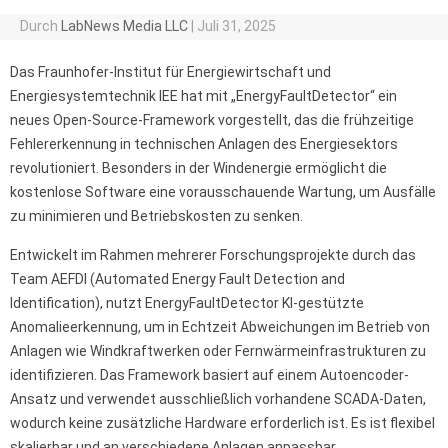
Durch
LabNews Media LLC
|
Juli 31, 2025
Das Fraunhofer-Institut für Energiewirtschaft und
Energiesystemtechnik IEE hat mit „EnergyFaultDetector“ ein
neues Open-Source-Framework vorgestellt, das die frühzeitige
Fehlererkennung in technischen Anlagen des Energiesektors
revolutioniert. Besonders in der Windenergie ermöglicht die
kostenlose Software eine vorausschauende Wartung, um Ausfälle
zu minimieren und Betriebskosten zu senken.
Entwickelt im Rahmen mehrerer Forschungsprojekte durch das
Team AEFDI (Automated Energy Fault Detection and
Identification), nutzt EnergyFaultDetector KI-gestützte
Anomalieerkennung, um in Echtzeit Abweichungen im Betrieb von
Anlagen wie Windkraftwerken oder Fernwärmeinfrastrukturen zu
identifizieren. Das Framework basiert auf einem Autoencoder-
Ansatz und verwendet ausschließlich vorhandene SCADA-Daten,
wodurch keine zusätzliche Hardware erforderlich ist. Es ist flexibel
skalierbar und an verschiedene Anlagen anpassbar.