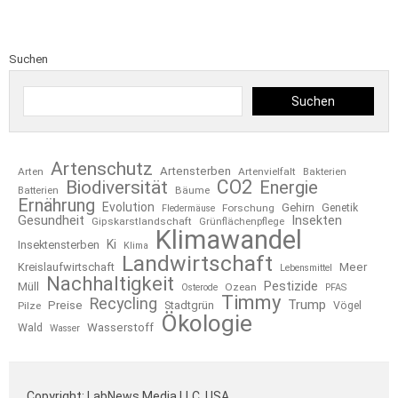
Suchen
Suchen
Artenschutz
Artensterben
Arten
Artenvielfalt
Bakterien
CO2
Biodiversität
Energie
Bäume
Batterien
Ernährung
Evolution
Gehirn
Forschung
Genetik
Fledermäuse
Gesundheit
Insekten
Gipskarstlandschaft
Grünflächenpflege
Klimawandel
Ki
Insektensterben
Klima
Landwirtschaft
Kreislaufwirtschaft
Meer
Lebensmittel
Nachhaltigkeit
Pestizide
Müll
Ozean
Osterode
PFAS
Timmy
Recycling
Trump
Preise
Stadtgrün
Pilze
Vögel
Ökologie
Wasserstoff
Wald
Wasser
Copyright: LabNews Media LLC, USA