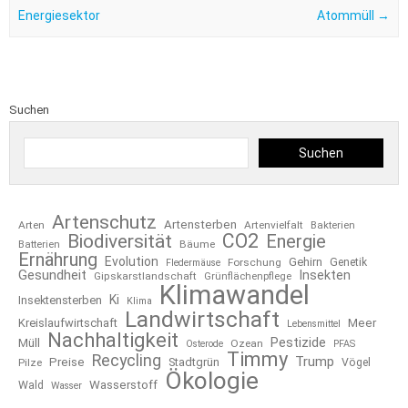
Energiesektor
Atommüll
→
Suchen
Suchen
Artenschutz
Artensterben
Arten
Artenvielfalt
Bakterien
CO2
Biodiversität
Energie
Bäume
Batterien
Ernährung
Evolution
Gehirn
Forschung
Genetik
Fledermäuse
Gesundheit
Insekten
Gipskarstlandschaft
Grünflächenpflege
Klimawandel
Ki
Insektensterben
Klima
Landwirtschaft
Kreislaufwirtschaft
Meer
Lebensmittel
Nachhaltigkeit
Pestizide
Müll
Ozean
Osterode
PFAS
Timmy
Recycling
Trump
Preise
Stadtgrün
Pilze
Vögel
Ökologie
Wasserstoff
Wald
Wasser