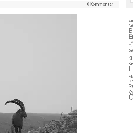
0 Kommentar
Ar
Ar
B
E
Fl
G
Gr
Ki
Kr
L
M
Oz
R
Vö
Ö