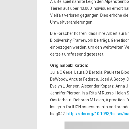
Als Beispiel nannte Leigh den Alpensteinbo
Tieren auf über 40.000 Individuen erholt ha
Vielfalt verloren gegangen. Dies erhöhe di
Umweltveränderungen.
Die Forscher hoffen, dass ihre Arbeit zur 
Biodiversity Framework beiträgt. Genetis
einbezogen werden, um den weltweiten Ver
derzeit umfassend getestet.
Originalpublikation:
Julia C Geue, Laura D Bertola, Paulette Bl
DeWoody, Ancuta Fedorca, José A Godoy, Ca
Evelyn L Jensen, Alexander Kopatz, Anna J 
Jennifer Pierson, Isa-Rita M Russo, Helen
Oosterhout, Deborah M Leigh, A practical 
Insights for IUCN assessments and broad
biag042,
https://doi.org/10.1093/biosci/bi