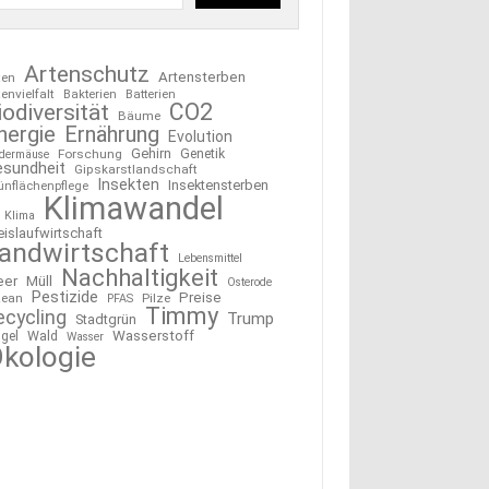
Artenschutz
Artensterben
ten
tenvielfalt
Bakterien
Batterien
CO2
iodiversität
Bäume
nergie
Ernährung
Evolution
Gehirn
Forschung
Genetik
edermäuse
esundheit
Gipskarstlandschaft
Insekten
Insektensterben
ünflächenpflege
Klimawandel
Klima
eislaufwirtschaft
andwirtschaft
Lebensmittel
Nachhaltigkeit
eer
Müll
Osterode
Pestizide
Preise
ean
Pilze
PFAS
Timmy
ecycling
Trump
Stadtgrün
Wasserstoff
gel
Wald
Wasser
kologie