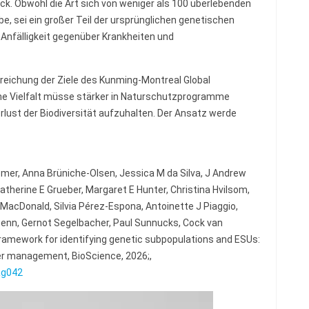
ck. Obwohl die Art sich von weniger als 100 überlebenden
be, sei ein großer Teil der ursprünglichen genetischen
e Anfälligkeit gegenüber Krankheiten und
Erreichung der Ziele des Kunming-Montreal Global
che Vielfalt müsse stärker in Naturschutzprogramme
lust der Biodiversität aufzuhalten. Der Ansatz werde
oomer, Anna Brüniche-Olsen, Jessica M da Silva, J Andrew
therine E Grueber, Margaret E Hunter, Christina Hvilsom,
MacDonald, Silvia Pérez-Espona, Antoinette J Piaggio,
 Senn, Gernot Segelbacher, Paul Sunnucks, Cock van
framework for identifying genetic subpopulations and ESUs:
er management, BioScience, 2026;,
ag042