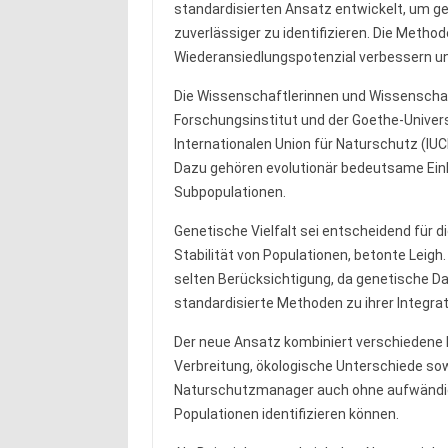
standardisierten Ansatz entwickelt, um gen
zuverlässiger zu identifizieren. Die Metho
Wiederansiedlungspotenzial verbessern und
Die Wissenschaftlerinnen und Wissenscha
Forschungsinstitut und der Goethe-Univers
Internationalen Union für Naturschutz (IUC
Dazu gehören evolutionär bedeutsame Einhei
Subpopulationen.
Genetische Vielfalt sei entscheidend für d
Stabilität von Populationen, betonte Leigh.
selten Berücksichtigung, da genetische D
standardisierte Methoden zu ihrer Integrat
Der neue Ansatz kombiniert verschiedene 
Verbreitung, ökologische Unterschiede sowi
Naturschutzmanager auch ohne aufwändig
Populationen identifizieren können.