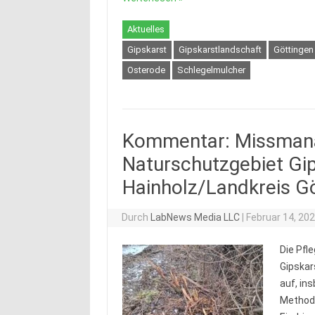
Aktuelles
Gipskarst
Gipskarstlandschaft
Göttingen
Osterode
Schlegelmulcher
Kommentar: Missman
Naturschutzgebiet Gi
Hainholz/Landkreis G
Durch
LabNews Media LLC
|
Februar 14, 20
Die Pfl
Gipskar
auf, in
Methode