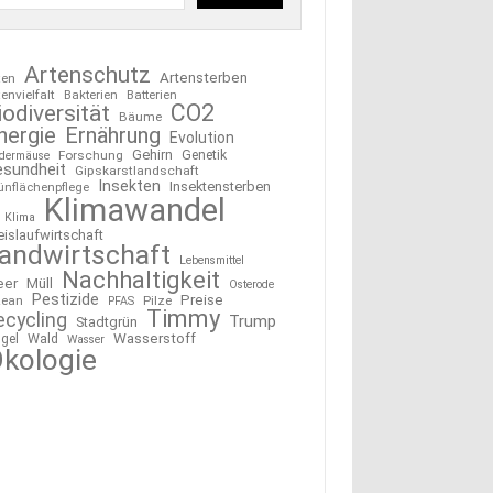
Artenschutz
Artensterben
ten
tenvielfalt
Bakterien
Batterien
CO2
iodiversität
Bäume
nergie
Ernährung
Evolution
Gehirn
Forschung
Genetik
edermäuse
esundheit
Gipskarstlandschaft
Insekten
Insektensterben
ünflächenpflege
Klimawandel
Klima
eislaufwirtschaft
andwirtschaft
Lebensmittel
Nachhaltigkeit
eer
Müll
Osterode
Pestizide
Preise
ean
Pilze
PFAS
Timmy
ecycling
Trump
Stadtgrün
Wasserstoff
gel
Wald
Wasser
kologie