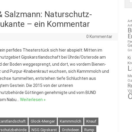
 Salzmann: Naturschutz-
Ar
aukante – ein Kommentar
Ar
B
E
0 Kommentar
Fl
G
ein perfides Theaterstück sich hier abspielt: Mitten im
Gr
hutzgebiet Gipskarstlandschaft bei Ührde/Osterode am
Ki
Kr
rd der Boden weggesprengt, und dort, wo vordem Bienen-
L
 und Purpur-Knabenkraut wuchsen, sich Kammmolch und
M
echse tummelten, entstehen tiefe Schluchten aus
Oz
R
gtem Gestein. Die 2015 von der unteren
Vö
hutzbehörde Göttingen genehmigte und vom BUND
Ö
e vom Nabu…
Weiterlesen »
arstlandschaft
Glock-Menger
Kammmolch
Knauf
rschutzbehörde
NSG Gipskarst
Orchideen
Rump