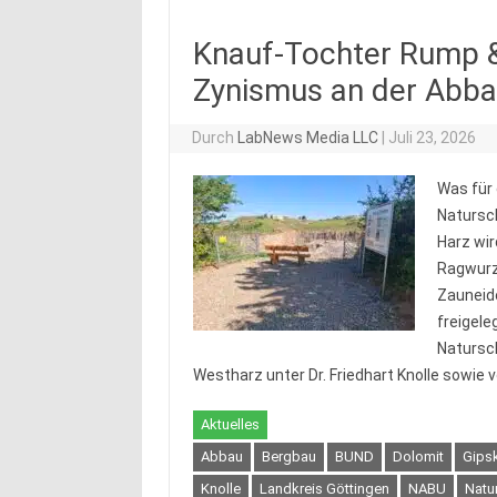
Knauf-Tochter Rump &
Zynismus an der Abb
Durch
LabNews Media LLC
|
Juli 23, 2026
Was für 
Natursc
Harz wi
Ragwurz
Zauneid
freigele
Natursc
Westharz unter Dr. Friedhart Knolle sowi
Aktuelles
Abbau
Bergbau
BUND
Dolomit
Gipsk
Knolle
Landkreis Göttingen
NABU
Natu