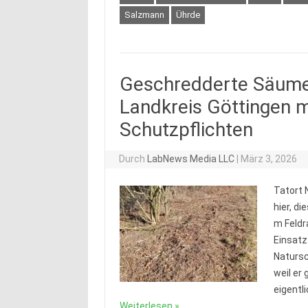
Salzmann
Ührde
Geschredderte Säume 
Landkreis Göttingen m
Schutzpflichten
Durch
LabNews Media LLC
|
März 3, 2026
Tatort 
hier, d
m Feldr
Einsatz
Natursc
weil er
eigentl
Weiterlesen »