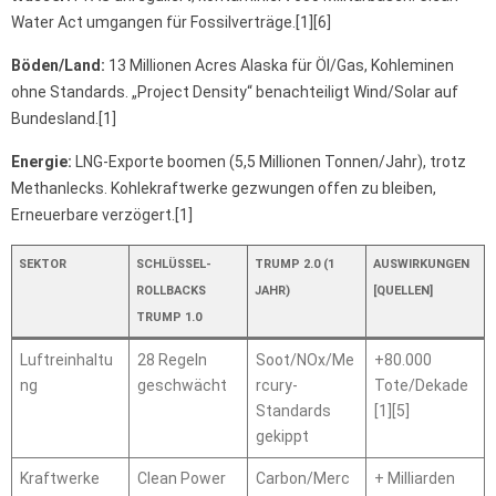
Water Act umgangen für Fossilverträge.[1][6]
Böden/Land:
13 Millionen Acres Alaska für Öl/Gas, Kohleminen
ohne Standards. „Project Density“ benachteiligt Wind/Solar auf
Bundesland.[1]
Energie:
LNG-Exporte boomen (5,5 Millionen Tonnen/Jahr), trotz
Methanlecks. Kohlekraftwerke gezwungen offen zu bleiben,
Erneuerbare verzögert.[1]
SEKTOR
SCHLÜSSEL-
TRUMP 2.0 (1
AUSWIRKUNGEN
ROLLBACKS
JAHR)
[QUELLEN]
TRUMP 1.0
Luftreinhaltu
28 Regeln
Soot/NOx/Me
+80.000
ng
geschwächt
rcury-
Tote/Dekade
Standards
[1][5]
gekippt
Kraftwerke
Clean Power
Carbon/Merc
+ Milliarden