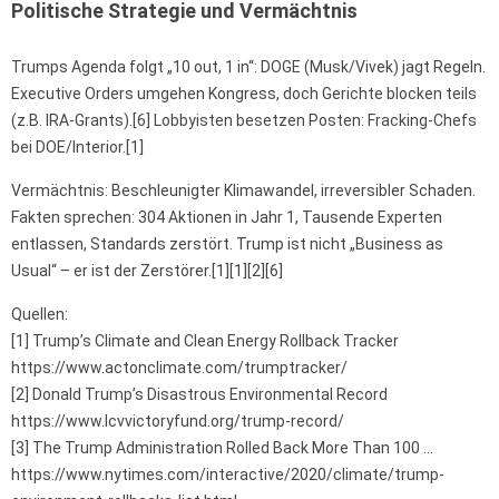
Politische Strategie und Vermächtnis
Trumps Agenda folgt „10 out, 1 in“: DOGE (Musk/Vivek) jagt Regeln.
Executive Orders umgehen Kongress, doch Gerichte blocken teils
(z.B. IRA-Grants).[6] Lobbyisten besetzen Posten: Fracking-Chefs
bei DOE/Interior.[1]
Vermächtnis: Beschleunigter Klimawandel, irreversibler Schaden.
Fakten sprechen: 304 Aktionen in Jahr 1, Tausende Experten
entlassen, Standards zerstört. Trump ist nicht „Business as
Usual“ – er ist der Zerstörer.[1][1][2][6]
Quellen:
[1] Trump’s Climate and Clean Energy Rollback Tracker
https://www.actonclimate.com/trumptracker/
[2] Donald Trump’s Disastrous Environmental Record
https://www.lcvvictoryfund.org/trump-record/
[3] The Trump Administration Rolled Back More Than 100 …
https://www.nytimes.com/interactive/2020/climate/trump-