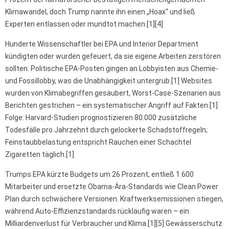
Klimawandel, doch Trump nannte ihn einen „Hoax“ und ließ
Experten entlassen oder mundtot machen.[1][4]
Hunderte Wissenschaftler bei EPA und Interior Department
kündigten oder wurden gefeuert, da sie eigene Arbeiten zerstören
sollten. Politische EPA-Posten gingen an Lobbyisten aus Chemie-
und Fossillobby, was die Unabhängigkeit untergrub.[1] Websites
wurden von Klimabegriffen gesäubert, Worst-Case-Szenarien aus
Berichten gestrichen – ein systematischer Angriff auf Fakten.[1]
Folge: Harvard-Studien prognostizieren 80.000 zusätzliche
Todesfälle pro Jahrzehnt durch gelockerte Schadstoffregeln;
Feinstaubbelastung entspricht Rauchen einer Schachtel
Zigaretten täglich.[1]
Trumps EPA kürzte Budgets um 26 Prozent, entließ 1.600
Mitarbeiter und ersetzte Obama-Ära-Standards wie Clean Power
Plan durch schwächere Versionen. Kraftwerksemissionen stiegen,
während Auto-Effizienzstandards rückläufig waren – ein
Milliardenverlust für Verbraucher und Klima.[1][5] Gewässerschutz