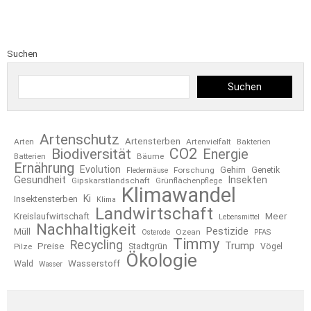
Suchen
Suchen
Artenschutz
Artensterben
Arten
Artenvielfalt
Bakterien
CO2
Biodiversität
Energie
Bäume
Batterien
Ernährung
Evolution
Gehirn
Forschung
Genetik
Fledermäuse
Gesundheit
Insekten
Gipskarstlandschaft
Grünflächenpflege
Klimawandel
Ki
Insektensterben
Klima
Landwirtschaft
Kreislaufwirtschaft
Meer
Lebensmittel
Nachhaltigkeit
Pestizide
Müll
Ozean
Osterode
PFAS
Timmy
Recycling
Trump
Preise
Stadtgrün
Pilze
Vögel
Ökologie
Wasserstoff
Wald
Wasser