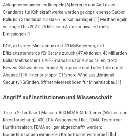
Anlagenemissionen entkoppeln.[6] Mercury and Air Toxics
Standards für Kohlekraftwerke werden gekippt, ebenso Carbon
Pollution Standards für Gas- und Kohleanlagen.[1] Methanregeln
verzögert bis 2027: 25 Millionen Autos äquivalent mehr
Emissionen.[1]
DOE, aktivstes Ministerium mit 83 Maßnahmen, rollt
Effizienzstandards für Geräte zurück (47 Aktionen, 43 Milliarden
Dollar Mehrkosten). CAFE-Standards für Autos fallen, trotz
Beweis: Schwächung erhöht Spritpreise und Todesfälle durch
Abgase.[1][6] Interior stoppt Offshore-Wind aus „National
Security“-Gründen, öffnet Meeresböden für Mineralabbau.[1]
Angriff auf Institutionen und Wissenschaft
Trump 2.0 entlässt Massen: 800 NOAA-Mitarbeiter (Wetter- und
Klimaforschung), 400 EPA-Wissenschaftler, FEMA-Teams vor
Hurrikansaison. FEMA soll gar abgeschafft werden;
Budgetkürzungen eliminieren Katastrophenvorsorge.[1][6]