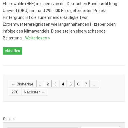
Eberswalde (HNE) in einem von der Deutschen Bundesstiftung
Umwelt (DBU) mit rund 295.000 Euro geförderten Projekt.
Hintergrund ist die zunehmende Häufigkeit von
Extremwetterereignissen wie langanhaltenden Hitzeperioden
infolge des Klimawandels. Diese stellen eine wachsende
Belastung…
Weiterlesen »
Aktuelles
Posts
← Bisherige
1
2
3
4
5
6
7
…
navigation
276
Nächster →
Suchen