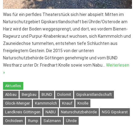
Was für ein perfides Theaterstück sich hier abspielt: Mitten im
Naturschutzgebiet Gipskarstlandschaft bei Ührde/Osterode am
Harz wird der Boden weggesprengt, und dort, wo vordem Bienen-
Ragwurz und Purpur-Knabenkraut wuchsen, sich Kammmolch und
Zauneidechse tummelten, entstehen tiefe Schluchten aus
freigelegtem Gestein. Die 2015 von der unteren
Naturschutzbehörde Göttingen genehmigte und vom BUND
Westharz unter Dr. Friedhart Knolle sowie vom Nabu…
Weiterlesen
»
Aktuelles
Abbau
Bergbau
BUND
Dolomit
Gipskarstlandschaft
Glock-Menger
Kammmolch
Knauf
Knolle
Landkreis Göttingen
NABU
Naturschutzbehörde
NSG Gipskarst
Orchideen
Rump
Salzmann
Ührde