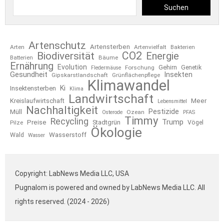
Suchen
Artenschutz
Artensterben
Arten
Artenvielfalt
Bakterien
CO2
Biodiversität
Energie
Bäume
Batterien
Ernährung
Evolution
Gehirn
Forschung
Genetik
Fledermäuse
Gesundheit
Insekten
Gipskarstlandschaft
Grünflächenpflege
Klimawandel
Ki
Insektensterben
Klima
Landwirtschaft
Kreislaufwirtschaft
Meer
Lebensmittel
Nachhaltigkeit
Pestizide
Müll
Ozean
Osterode
PFAS
Timmy
Recycling
Trump
Preise
Stadtgrün
Pilze
Vögel
Ökologie
Wasserstoff
Wald
Wasser
Copyright: LabNews Media LLC, USA
Pugnalom is powered and owned by LabNews Media LLC. All
rights reserved. (2024 - 2026)